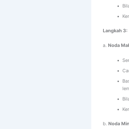
Bil
Ke
Langkah 3:
a.
Noda Ma
Se
Ca
Ba
le
Bil
Ke
b.
Noda Min