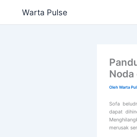
Lewati
Warta Pulse
ke
konten
Pandu
Noda 
Oleh
Warta Pu
Sofa belud
dapat dihi
Menghilangk
merusak sera