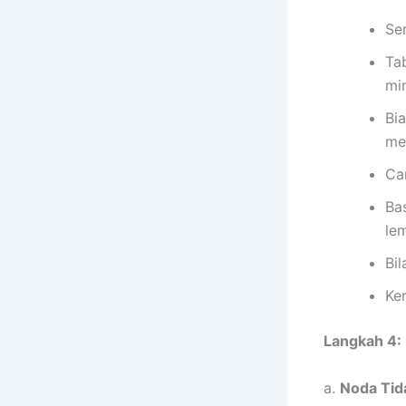
Se
Ta
mi
Bi
me
Ca
Ba
le
Bil
Ke
Langkah 4: 
a.
Noda Tid