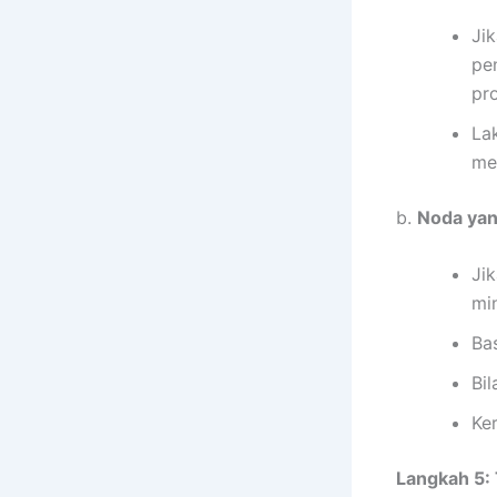
Ji
pe
pr
La
me
b.
Noda yan
Ji
mi
Ba
Bil
Ke
Langkah 5: