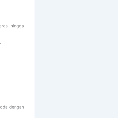
eras hingga
.
 noda dengan