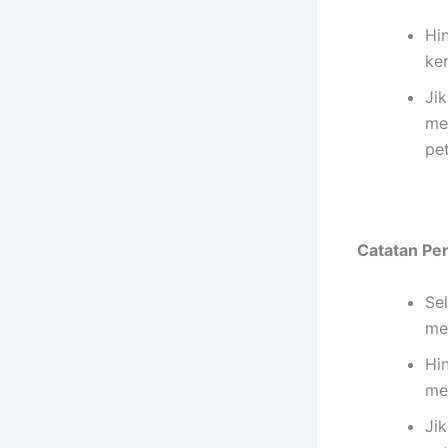
Hi
ke
Ji
me
pe
Catatan Pen
Sel
me
Hi
me
Ji