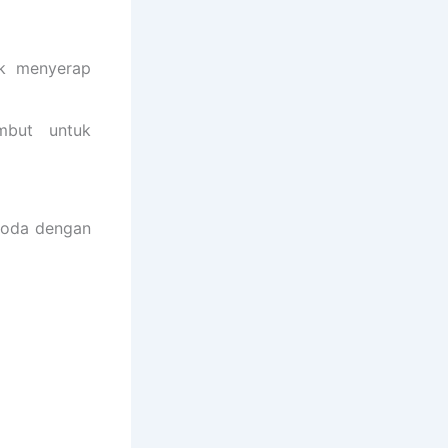
uk menyerap
mbut untuk
 noda dengan