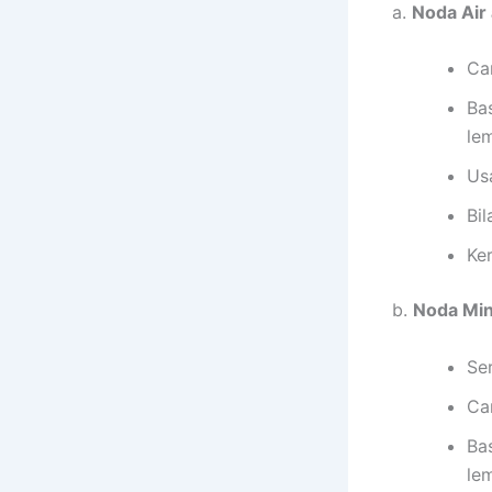
a.
Noda Air
Ca
Ba
le
Us
Bil
Ke
b.
Noda Min
Se
Ca
Ba
le