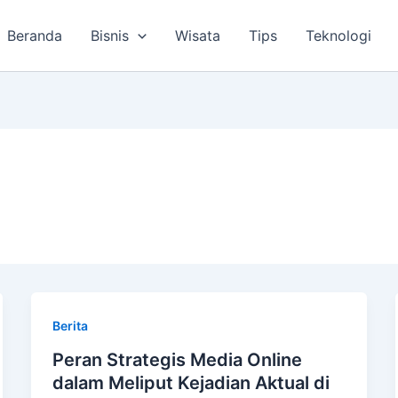
Beranda
Bisnis
Wisata
Tips
Teknologi
Berita
Peran Strategis Media Online
dalam Meliput Kejadian Aktual di