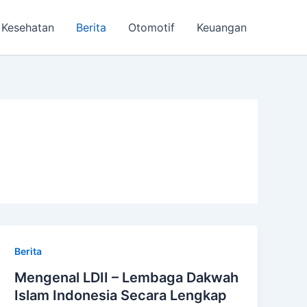
Kesehatan
Berita
Otomotif
Keuangan
Berita
Mengenal LDII – Lembaga Dakwah
Islam Indonesia Secara Lengkap