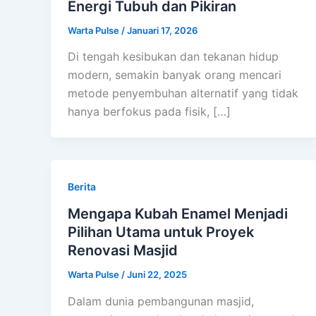
Energi Tubuh dan Pikiran
Warta Pulse
/
Januari 17, 2026
Di tengah kesibukan dan tekanan hidup
modern, semakin banyak orang mencari
metode penyembuhan alternatif yang tidak
hanya berfokus pada fisik, […]
Berita
Mengapa Kubah Enamel Menjadi
Pilihan Utama untuk Proyek
Renovasi Masjid
Warta Pulse
/
Juni 22, 2025
Dalam dunia pembangunan masjid,