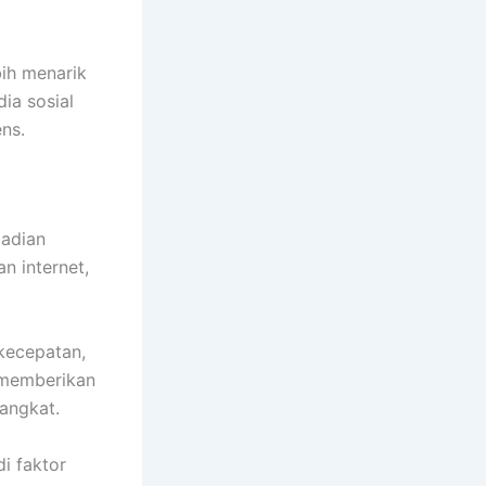
bih menarik
ia sosial
ns.
jadian
n internet,
kecepatan,
 memberikan
angkat.
i faktor