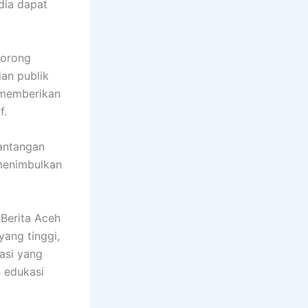
dia dapat
dorong
ian publik
n memberikan
f.
tantangan
 menimbulkan
 Berita Aceh
yang tinggi,
asi yang
 edukasi