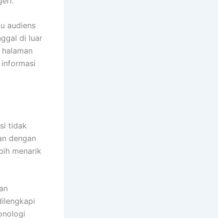
eri.
au audiens
ggal di luar
 halaman
informasi
si tidak
kan dengan
ebih menarik
an
dilengkapi
onologi