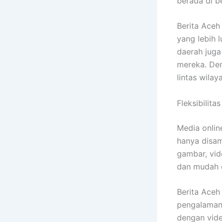
berada di b
Berita Aceh
yang lebih 
daerah jug
mereka. Den
lintas wilay
Fleksibilita
Media onlin
hanya disam
gambar, vid
dan mudah 
Berita Aceh
pengalaman 
dengan vide