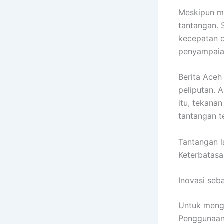
Meskipun me
tantangan. 
kecepatan d
penyampaian
Berita Aceh
peliputan. 
itu, tekana
tantangan te
Tantangan l
Keterbatasa
Inovasi seb
Untuk mengh
Penggunaan 