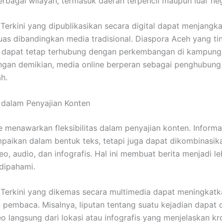
erbagai wilayah, termasuk daerah terpencil maupun luar neg
 Terkini yang dipublikasikan secara digital dapat menjangk
luas dibandingkan media tradisional. Diaspora Aceh yang tin
a dapat tetap terhubung dengan perkembangan di kampung
gan demikian, media online berperan sebagai penghubung 
ah.
s dalam Penyajian Konten
e menawarkan fleksibilitas dalam penyajian konten. Informa
paikan dalam bentuk teks, tetapi juga dapat dikombinasi
eo, audio, dan infografis. Hal ini membuat berita menjadi l
dipahami.
 Terkini yang dikemas secara multimedia dapat meningkatk
pembaca. Misalnya, liputan tentang suatu kejadian dapat 
o langsung dari lokasi atau infografis yang menjelaskan kr