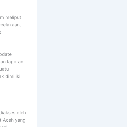
am meliput
ecelakaan,
t
update
dan laporan
uatu
k dimiliki
diakses oleh
at Aceh yang