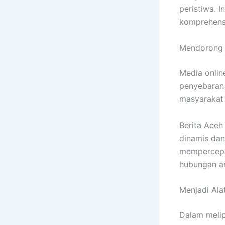
peristiwa. 
komprehensi
Mendorong P
Media onlin
penyebaran i
masyarakat 
Berita Aceh
dinamis dan
mempercepat
hubungan a
Menjadi Alat
Dalam melip