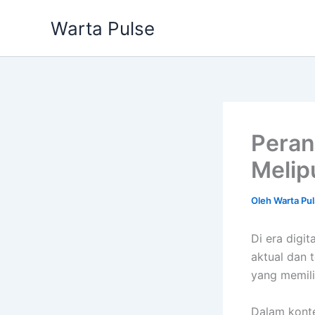
Lewati
Warta Pulse
ke
konten
Peran
Melip
Oleh
Warta Pu
Di era digi
aktual dan 
yang memili
Dalam konte