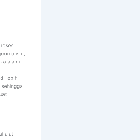
proses
journalism,
ka alami.
di lebih
, sehingga
uat
i alat