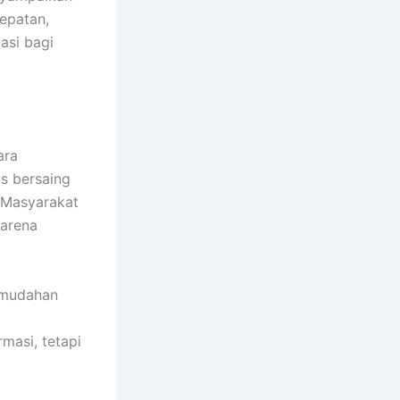
epatan,
asi bagi
ara
us bersaing
 Masyarakat
karena
emudahan
masi, tetapi