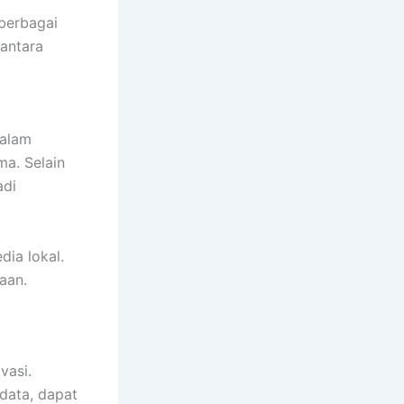
berbagai
antara
dalam
ma. Selain
adi
ia lokal.
aan.
vasi.
 data, dapat