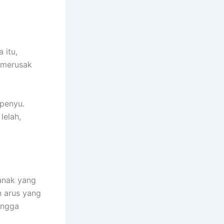
 itu,
 merusak
 penyu.
lelah,
anak yang
n arus yang
ingga