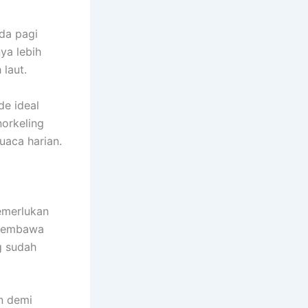
da pagi
nya lebih
laut.
de ideal
orkeling
uaca harian.
merlukan
k membawa
g sudah
n demi