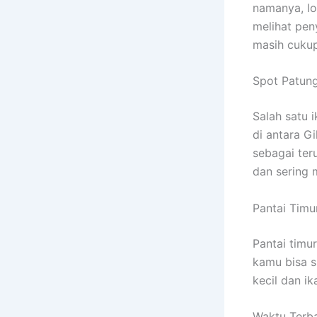
namanya, lok
melihat pen
masih cukup
Spot Patun
Salah satu 
di antara G
sebagai ter
dan sering
Pantai Timu
Pantai timur
kamu bisa s
kecil dan i
Waktu Terba