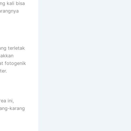
ng kali bisa
arangnya
.
ang terletak
takkan
at fotogenik
er.
ea ini,
rang-karang