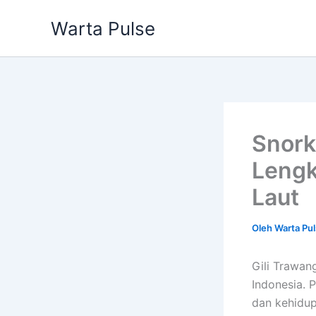
Lewati
Warta Pulse
ke
konten
Snork
Lengk
Laut
Oleh
Warta Pu
Gili Trawang
Indonesia. P
dan kehidu