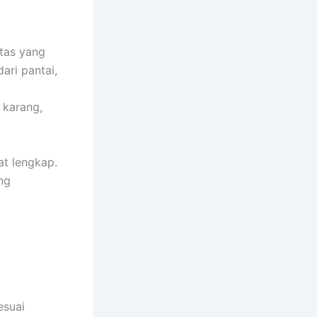
itas yang
ari pantai,
 karang,
at lengkap.
ng
esuai