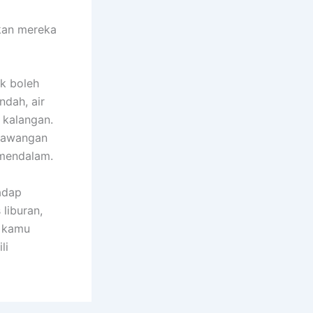
kan mereka
k boleh
ndah, air
a kalangan.
Trawangan
mendalam.
adap
 liburan,
a kamu
li