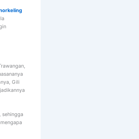
norkeling
la
gin
 Trawangan,
suasananya
ya, Gili
jadikannya
i, sehingga
an mengapa