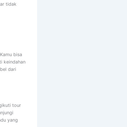
ar tidak
 Kamu bisa
ti keindahan
bel dari
ikuti tour
unjungi
ndu yang