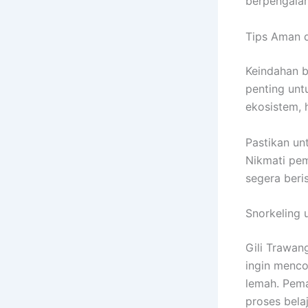
berpengala
Tips Aman 
Keindahan b
penting unt
ekosistem, h
Pastikan un
Nikmati pem
segera beri
Snorkeling 
Gili Trawa
ingin menco
lemah. Pema
proses bela