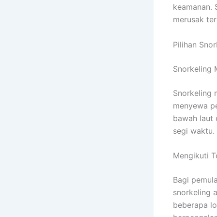
keamanan. S
merusak te
Pilihan Snor
Snorkeling 
Snorkeling 
menyewa per
bawah laut d
segi waktu.
Mengikuti T
Bagi pemula
snorkeling 
beberapa lo