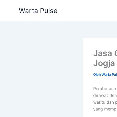
Lewati
Warta Pulse
ke
konten
Jasa 
Jogja
Oleh
Warta Pu
Perabotan r
dirawat den
waktu dan p
yang mempe