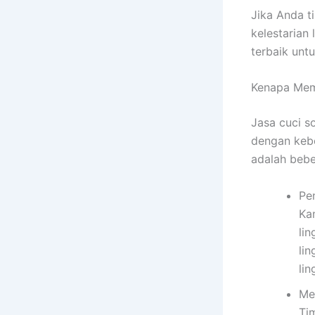
Jika Anda t
kelestarian
terbaik unt
Kenapa Mem
Jasa cuci s
dengan kebe
adalah bebe
Pe
Ka
li
li
li
Me
Ti