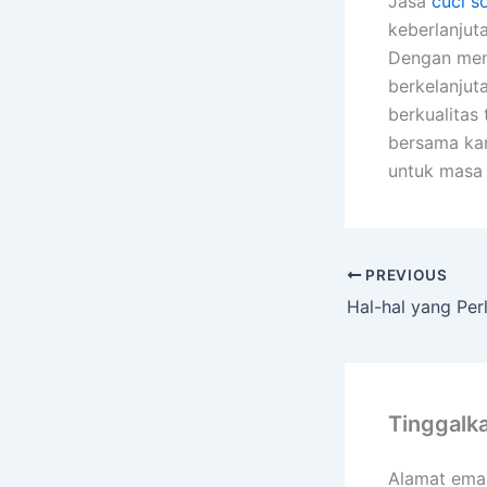
Jasa
cuci s
keberlanjut
Dengan men
berkelanjut
berkualitas
bersama kam
untuk masa 
PREVIOUS
Tinggalk
Alamat emai