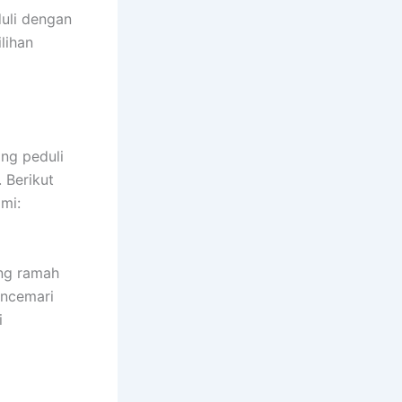
duli dengan
lihan
ang peduli
 Berikut
mi:
ng ramah
encemari
i