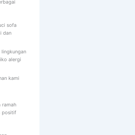
erbagai
ci sofa
i dan
 lingkungan
ko alergi
anan kami
a ramah
positif