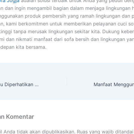
ofa Jogja
adalah solusi terbaik untuk Anda yang peduli den
an dan ingin mengambil bagian dalam menjaga lingkungan h
ggunakan produk pembersih yang ramah lingkungan dan p
an, kami berkomitmen untuk memberikan pelayanan cuci so
 tinggi tanpa merusak lingkungan sekitar kita. Dukung keber
i dan nikmati manfaat dari sofa bersih dan lingkungan yan
depan kita bersama.
Hal-hal yang Perlu Diperhatikan Saat Membeli Alat Automatic Level
an Komentar
l Anda tidak akan dipublikasikan.
Ruas yang wajib ditanda