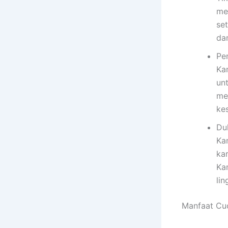
me
se
da
Pe
Ka
un
me
ke
Du
Ka
ka
Ka
lin
Manfaat Cuc