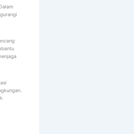
 Dalam
ngurangi
ancang
mbantu
menjaga
asi
ngkungan.
h