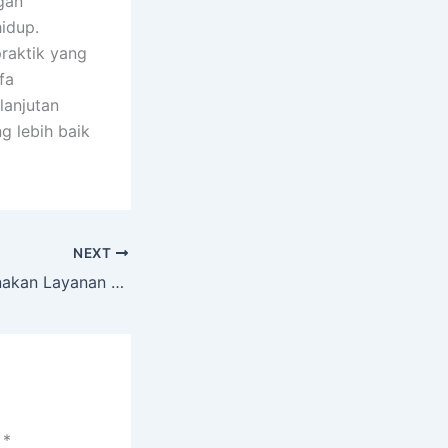
gan
idup.
raktik yang
fa
lanjutan
g lebih baik
NEXT
Manfaat Menggunakan Layanan Jasa Desain Grafis
i
*