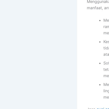
Menggunakan
manfaat, ant
Me
ra
me
Ke
ti
ata
So
te
me
Me
li
me