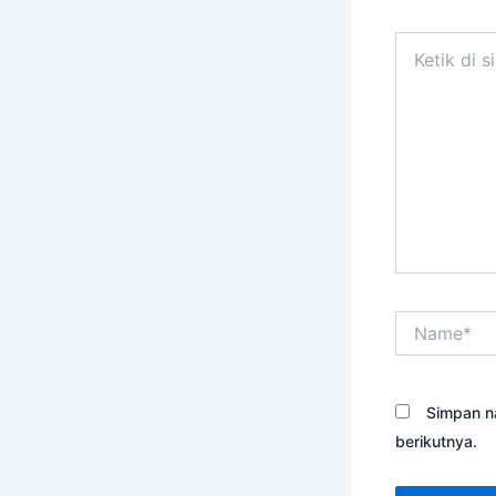
Ketik
di
sini..
Name*
Simpan n
berikutnya.