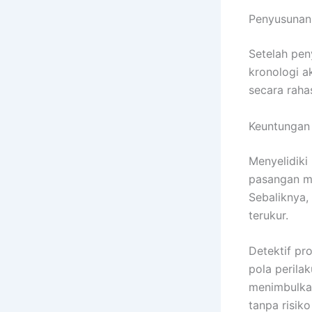
Penyusunan 
Setelah pen
kronologi ak
secara raha
Keuntungan 
Menyelidiki 
pasangan me
Sebaliknya,
terukur.
Detektif pr
pola perila
menimbulka
tanpa risik