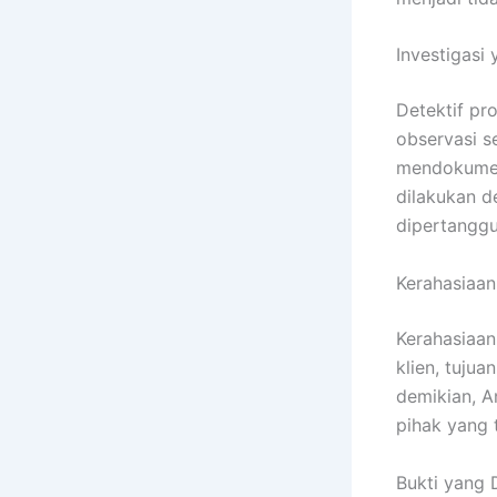
Investigasi
Detektif pr
observasi s
mendokumen
dilakukan d
dipertangg
Kerahasiaan
Kerahasiaan
klien, tujua
demikian, A
pihak yang 
Bukti yang 