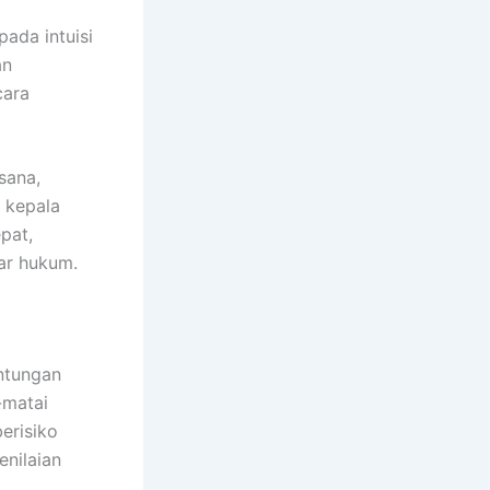
pada intuisi
an
cara
sana,
 kepala
pat,
ar hukum.
ntungan
-matai
erisiko
enilaian