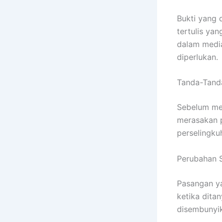
Bukti yang 
tertulis ya
dalam media
diperlukan.
Tanda-Tand
Sebelum me
merasakan p
perselingku
Perubahan S
Pasangan ya
ketika dita
disembunyika