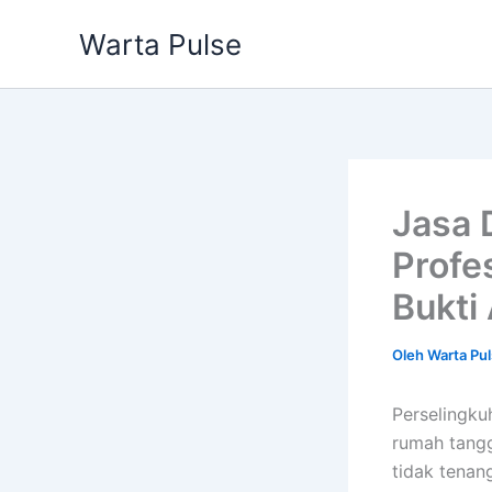
Lewati
Warta Pulse
ke
konten
Jasa 
Profe
Bukti
Oleh
Warta Pu
Perselingku
rumah tangg
tidak tenan