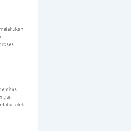
 melakukan
an
proses
dentitas
Dengan
etahui oleh