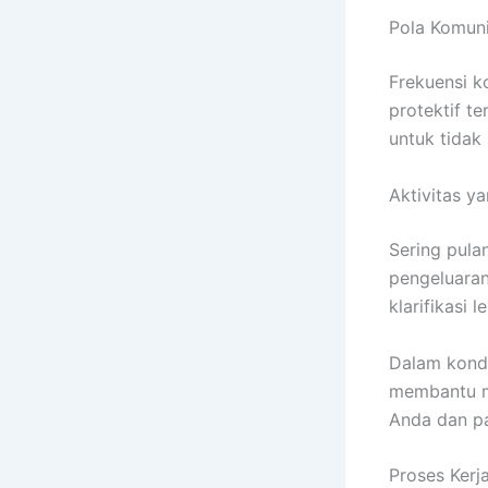
Pola Komun
Frekuensi k
protektif t
untuk tidak
Aktivitas y
Sering pula
pengeluaran
klarifikasi l
Dalam kondis
membantu me
Anda dan p
Proses Kerj