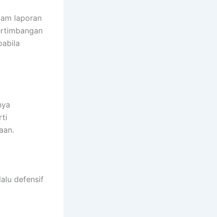
lam laporan
pertimbangan
pabila
nya
ti
aan.
alu defensif