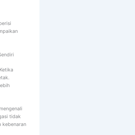
erisi
ampaikan
endiri
Ketika
tak.
ebih
 mengenali
asi tidak
h kebenaran