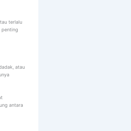
au terlalu
 penting
dadak, atau
lunya
at
ung antara