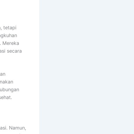
 tetapi
ngkuhan
. Mereka
asi secara
kan
unakan
hubungan
sehat.
gasi. Namun,