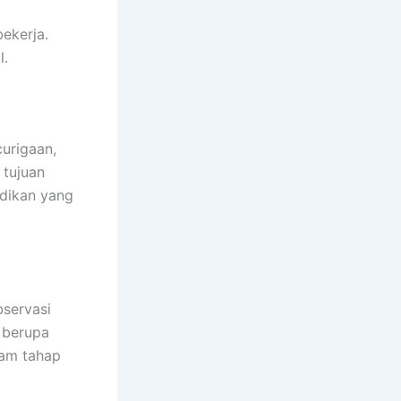
ekerja.
l.
curigaan,
 tujuan
idikan yang
bservasi
 berupa
lam tahap