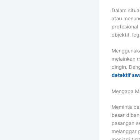
Dalam situa
atau menung
profesiona
objektif, leg
Menggunakan
melainkan m
dingin. Den
detektif sw
Mengapa Mem
Meminta ban
besar diban
pasangan se
melanggar p
menjadi tida