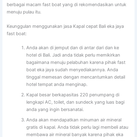
berbagai macam fast boat yang di rekomendasikan untuk
menuju pulau itu.
Keunggulan menggunakan jasa Kapal cepat Bali eka jaya
fast boat:
Anda akan di jemput dan di antar dari dan ke
hotel di Bali. Jadi anda tidak perlu memikirkan
bagaimana menuju pelabuhan karena pihak fast
boat eka jaya sudah menyediakannya. Anda
tinggal memesan dengan mencantumkan detail
hotel tempat anda menginap.
Kapal besar berkapasitas 220 penumpang di
lengkapi AC, toilet, dan sundeck yang luas bagi
anda yang ingin bersanatai.
Anda akan mendapatkan minuman air mineral
gratis di kapal. Anda tidak perlu lagi membeli atau
membawa air mineral banyak karena pihak eka