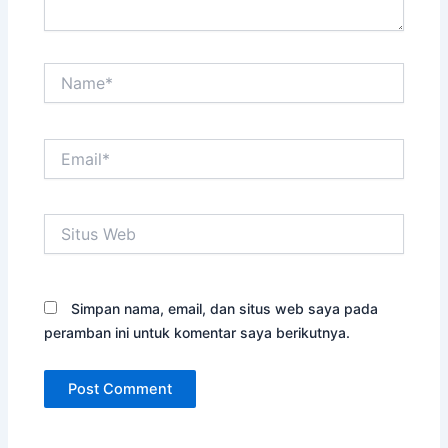
Name*
Email*
Situs
Web
Simpan nama, email, dan situs web saya pada
peramban ini untuk komentar saya berikutnya.