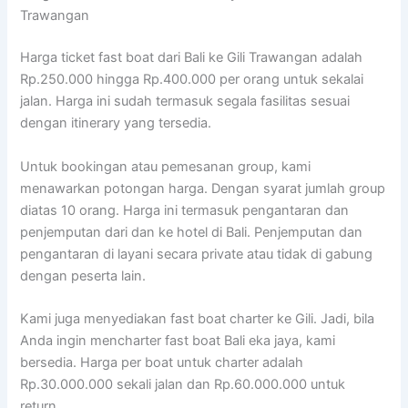
Trawangan
Harga ticket fast boat dari Bali ke Gili Trawangan adalah
Rp.250.000 hingga Rp.400.000 per orang untuk sekalai
jalan. Harga ini sudah termasuk segala fasilitas sesuai
dengan itinerary yang tersedia.
Untuk bookingan atau pemesanan group, kami
menawarkan potongan harga. Dengan syarat jumlah group
diatas 10 orang. Harga ini termasuk pengantaran dan
penjemputan dari dan ke hotel di Bali. Penjemputan dan
pengantaran di layani secara private atau tidak di gabung
dengan peserta lain.
Kami juga menyediakan fast boat charter ke Gili. Jadi, bila
Anda ingin mencharter fast boat Bali eka jaya, kami
bersedia. Harga per boat untuk charter adalah
Rp.30.000.000 sekali jalan dan Rp.60.000.000 untuk
return.