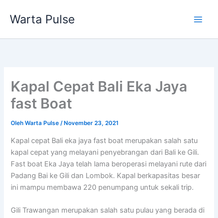
Lewati
Warta Pulse
ke
konten
Kapal Cepat Bali Eka Jaya
fast Boat
Oleh
Warta Pulse
/
November 23, 2021
Kapal cepat Bali eka jaya fast boat merupakan salah satu
kapal cepat yang melayani penyebrangan dari Bali ke Gili.
Fast boat Eka Jaya telah lama beroperasi melayani rute dari
Padang Bai ke Gili dan Lombok. Kapal berkapasitas besar
ini mampu membawa 220 penumpang untuk sekali trip.
Gili Trawangan merupakan salah satu pulau yang berada di