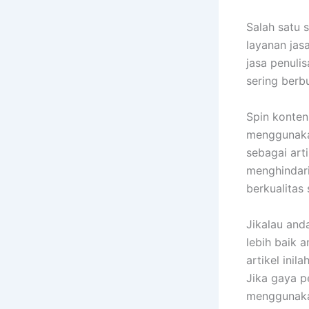
Salah satu 
layanan jasa
jasa penulis
sering berb
Spin konte
menggunakan
sebagai art
menghindari
berkualitas s
Jikalau and
lebih baik 
artikel inil
Jika gaya p
menggunak