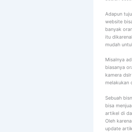
Adapun tuju
website bis
banyak oran
itu dikaren
mudah untuk
Misalnya ad
biasanya o
kamera dslr
melakukan o
Sebuah bisn
bisa menjua
artikel di 
Oleh karena
update artik