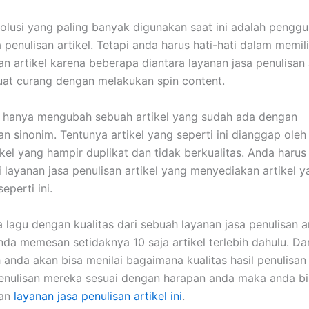
solusi yang paling banyak digunakan saat ini adalah pengg
 penulisan artikel. Tetapi anda harus hati-hati dalam memil
an artikel karena beberapa diantara layanan jasa penulisan a
uat curang dengan melakukan spin content.
n hanya mengubah sebuah artikel yang sudah ada dengan
 sinonim. Tentunya artikel yang seperti ini dianggap oleh
ikel yang hampir duplikat dan tidak berkualitas. Anda harus
 layanan jasa penulisan artikel yang menyediakan artikel y
eperti ini.
a lagu dengan kualitas dari sebuah layanan jasa penulisan a
anda memesan setidaknya 10 saja artikel terlebih dahulu. Da
ah anda akan bisa menilai bagaimana kualitas hasil penulisa
enulisan mereka sesuai dengan harapan anda maka anda bis
an
layanan jasa penulisan artikel ini
.