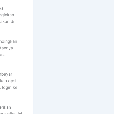
ya
nginkan.
nakan di
andingkan
itannya
asa
mbayar
akan opsi
 login ke
erikan
 artikel ini