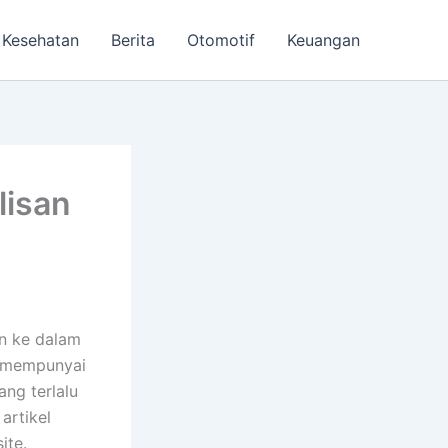
Kesehatan
Berita
Otomotif
Keuangan
lisan
n ke dalam
g mempunyai
ng terlalu
artikel
ite.