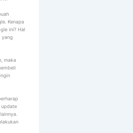
buah
gle. Kenapa
le ini? Hal
g yang
n, maka
membeli
ingin
berharap
i update
lainnya.
elakukan