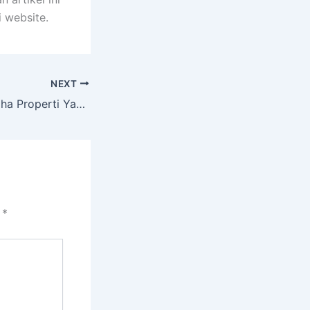
 website.
NEXT
5 Keunggulan Usaha Properti Yang Harus Kamu Catat
i
*