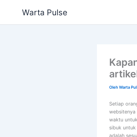
Lewati
Warta Pulse
ke
konten
Kapan
artike
Oleh
Warta Pu
Setiap oran
websitenya 
waktu untuk
sibuk untuk 
adalah sesu