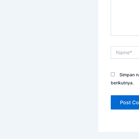
Name*
Simpan n
berikutnya.