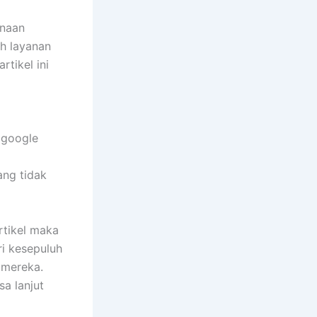
unaan
ih layanan
rtikel ini
 google
ang tidak
rtikel maka
ri kesepuluh
n mereka.
a lanjut