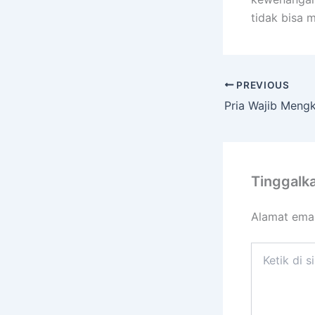
tidak bisa 
PREVIOUS
Tinggalk
Alamat emai
Ketik
di
sini..