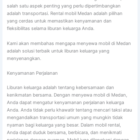
salah satu aspek penting yang perlu dipertimbangkan
adalah transportasi. Rental mobil Medan adalah pilihan
yang cerdas untuk memastikan kenyamanan dan
fleksibilitas selama liburan keluarga Anda.
Kami akan membahas mengapa menyewa mobil di Medan
adalah solusi terbaik untuk liburan keluarga yang
menyenangkan.
Kenyamanan Perjalanan
Liburan keluarga adalah tentang kebersamaan dan
kenikmatan bersama. Dengan menyewa mobil di Medan,
Anda dapat mengatur kenyamanan perjalanan keluarga
Anda. Anda tidak perlu khawatir tentang mencari taksi atau
mengandalkan transportasi umum yang mungkin tidak
nyaman bagi keluarga yang besar. Dalam mobil rental,
Anda dapat duduk bersama, berbicara, dan menikmati
perjalanan dengan nyaman. Mobil juga dilengkapi dengan