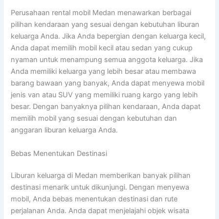
Perusahaan rental mobil Medan menawarkan berbagai
pilihan kendaraan yang sesuai dengan kebutuhan liburan
keluarga Anda. Jika Anda bepergian dengan keluarga kecil,
Anda dapat memilih mobil kecil atau sedan yang cukup
nyaman untuk menampung semua anggota keluarga. Jika
Anda memiliki keluarga yang lebih besar atau membawa
barang bawaan yang banyak, Anda dapat menyewa mobil
jenis van atau SUV yang memiliki ruang kargo yang lebih
besar. Dengan banyaknya pilihan kendaraan, Anda dapat
memilih mobil yang sesuai dengan kebutuhan dan
anggaran liburan keluarga Anda.
Bebas Menentukan Destinasi
Liburan keluarga di Medan memberikan banyak pilihan
destinasi menarik untuk dikunjungi. Dengan menyewa
mobil, Anda bebas menentukan destinasi dan rute
perjalanan Anda. Anda dapat menjelajahi objek wisata