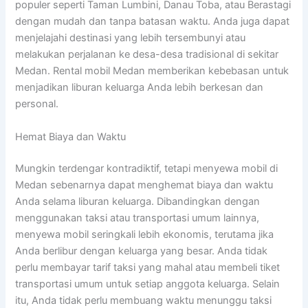
populer seperti Taman Lumbini, Danau Toba, atau Berastagi
dengan mudah dan tanpa batasan waktu. Anda juga dapat
menjelajahi destinasi yang lebih tersembunyi atau
melakukan perjalanan ke desa-desa tradisional di sekitar
Medan. Rental mobil Medan memberikan kebebasan untuk
menjadikan liburan keluarga Anda lebih berkesan dan
personal.
Hemat Biaya dan Waktu
Mungkin terdengar kontradiktif, tetapi menyewa mobil di
Medan sebenarnya dapat menghemat biaya dan waktu
Anda selama liburan keluarga. Dibandingkan dengan
menggunakan taksi atau transportasi umum lainnya,
menyewa mobil seringkali lebih ekonomis, terutama jika
Anda berlibur dengan keluarga yang besar. Anda tidak
perlu membayar tarif taksi yang mahal atau membeli tiket
transportasi umum untuk setiap anggota keluarga. Selain
itu, Anda tidak perlu membuang waktu menunggu taksi