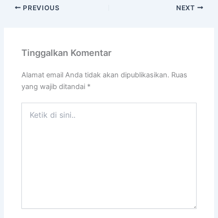
PREVIOUS
NEXT
Tinggalkan Komentar
Alamat email Anda tidak akan dipublikasikan.
Ruas
yang wajib ditandai
*
Ketik
di
sini..