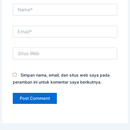
Name*
Email*
Situs
Web
Simpan nama, email, dan situs web saya pada
peramban ini untuk komentar saya berikutnya.