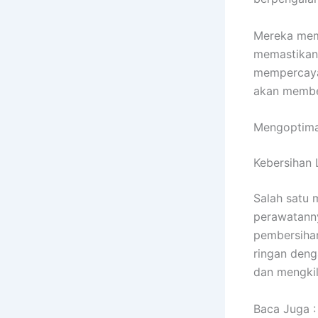
Mereka memi
memastikan 
mempercayak
akan membe
Mengoptima
Kebersihan 
Salah satu 
perawatann
pembersihan
ringan deng
dan mengkil
Baca Juga 