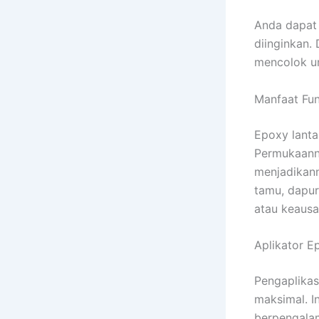
Anda dapat 
diinginkan.
mencolok un
Manfaat Fun
Epoxy lanta
Permukaanny
menjadikanny
tamu, dapur
atau keausa
Aplikator E
Pengaplikas
maksimal. I
berpengala