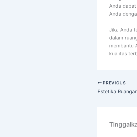
Anda dapat
Anda denga
Jika Anda t
dalam ruang
membantu A
kualitas ter
PREVIOUS
Tinggalk