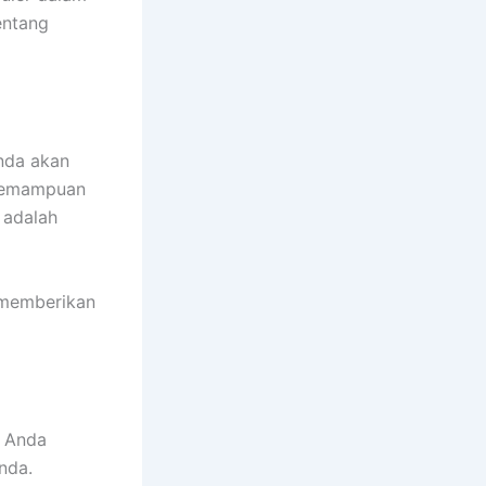
entang
nda akan
 kemampuan
 adalah
 memberikan
n Anda
nda.