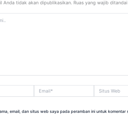
l Anda tidak akan dipublikasikan.
Ruas yang wajib ditanda
Email*
Situs
Web
ama, email, dan situs web saya pada peramban ini untuk komentar 