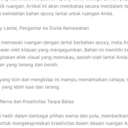
k ruangan. Artikel ini akan membahas secara mendalam t
 keindahan bahan epoxy lantai untuk ruangan Anda.
y Lantai, Pengantar ke Dunia Kemewahan
 memasuki ruangan dengan lantai berbahan epoxy, mata A
awan oleh kilauan yang mengagumkan. Bahan ini memiliki
ptakan efek visual yang memukau, seolah-olah lantai Anda
ir yang tenang dan bersih.
yang licin dan mengkilap ini mampu memantulkan cahaya,
 yang lebih luas dan terang.
arna dan Kreativitas Tanpa Batas
i hadir dalam berbagai pilihan warna dan pola, memberika
ntuk mengekspresikan kreativitas dalam desain ruangan A