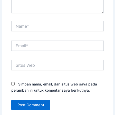
Name*
Email*
Situs
Web
Simpan nama, email, dan situs web saya pada
peramban ini untuk komentar saya berikutnya.