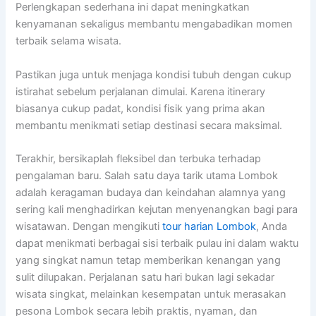
Perlengkapan sederhana ini dapat meningkatkan
kenyamanan sekaligus membantu mengabadikan momen
terbaik selama wisata.
Pastikan juga untuk menjaga kondisi tubuh dengan cukup
istirahat sebelum perjalanan dimulai. Karena itinerary
biasanya cukup padat, kondisi fisik yang prima akan
membantu menikmati setiap destinasi secara maksimal.
Terakhir, bersikaplah fleksibel dan terbuka terhadap
pengalaman baru. Salah satu daya tarik utama Lombok
adalah keragaman budaya dan keindahan alamnya yang
sering kali menghadirkan kejutan menyenangkan bagi para
wisatawan. Dengan mengikuti
tour harian Lombok
, Anda
dapat menikmati berbagai sisi terbaik pulau ini dalam waktu
yang singkat namun tetap memberikan kenangan yang
sulit dilupakan. Perjalanan satu hari bukan lagi sekadar
wisata singkat, melainkan kesempatan untuk merasakan
pesona Lombok secara lebih praktis, nyaman, dan