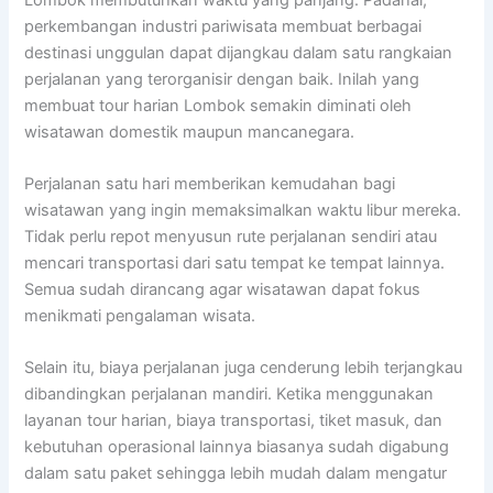
perkembangan industri pariwisata membuat berbagai
destinasi unggulan dapat dijangkau dalam satu rangkaian
perjalanan yang terorganisir dengan baik. Inilah yang
membuat tour harian Lombok semakin diminati oleh
wisatawan domestik maupun mancanegara.
Perjalanan satu hari memberikan kemudahan bagi
wisatawan yang ingin memaksimalkan waktu libur mereka.
Tidak perlu repot menyusun rute perjalanan sendiri atau
mencari transportasi dari satu tempat ke tempat lainnya.
Semua sudah dirancang agar wisatawan dapat fokus
menikmati pengalaman wisata.
Selain itu, biaya perjalanan juga cenderung lebih terjangkau
dibandingkan perjalanan mandiri. Ketika menggunakan
layanan tour harian, biaya transportasi, tiket masuk, dan
kebutuhan operasional lainnya biasanya sudah digabung
dalam satu paket sehingga lebih mudah dalam mengatur