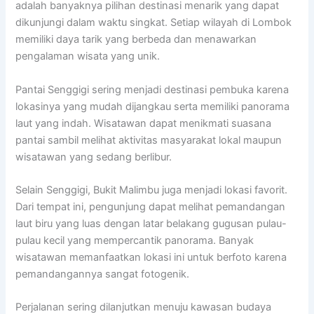
adalah banyaknya pilihan destinasi menarik yang dapat
dikunjungi dalam waktu singkat. Setiap wilayah di Lombok
memiliki daya tarik yang berbeda dan menawarkan
pengalaman wisata yang unik.
Pantai Senggigi sering menjadi destinasi pembuka karena
lokasinya yang mudah dijangkau serta memiliki panorama
laut yang indah. Wisatawan dapat menikmati suasana
pantai sambil melihat aktivitas masyarakat lokal maupun
wisatawan yang sedang berlibur.
Selain Senggigi, Bukit Malimbu juga menjadi lokasi favorit.
Dari tempat ini, pengunjung dapat melihat pemandangan
laut biru yang luas dengan latar belakang gugusan pulau-
pulau kecil yang mempercantik panorama. Banyak
wisatawan memanfaatkan lokasi ini untuk berfoto karena
pemandangannya sangat fotogenik.
Perjalanan sering dilanjutkan menuju kawasan budaya