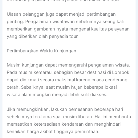
Ulasan pelanggan juga dapat menjadi pertimbangan
penting. Pengalaman wisatawan sebelumnya sering kali
memberikan gambaran nyata mengenai kualitas pelayanan
yang diberikan oleh penyedia tour.
Pertimbangkan Waktu Kunjungan
Musim kunjungan dapat memengaruhi pengalaman wisata.
Pada musim kemarau, sebagian besar destinasi di Lombok
dapat dinikmati secara maksimal karena cuaca cenderung
cerah. Sebaliknya, saat musim hujan beberapa lokasi
wisata alam mungkin menjadi lebih sulit diakses.
Jika memungkinkan, lakukan pemesanan beberapa hari
sebelumnya terutama saat musim liburan. Hal ini membantu
memastikan ketersediaan kendaraan dan menghindari
kenaikan harga akibat tingginya permintaan.