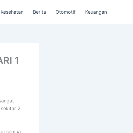
Kesehatan
Berita
Otomotif
Keuangan
RI 1
sangat
sekitar 2
ngi semua