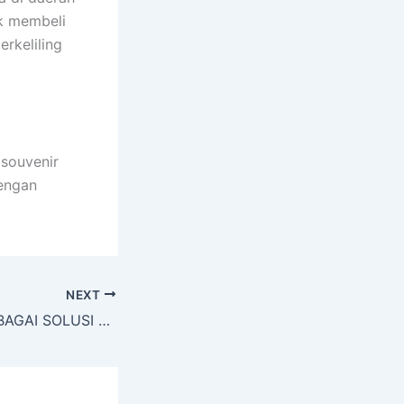
k membeli
rkeliling
 souvenir
dengan
NEXT
PARTISI LIPAT SEBAGAI SOLUSI TERBAIK DALAM MEMAKSIMALKAN FUNGSI SUATU RUANG