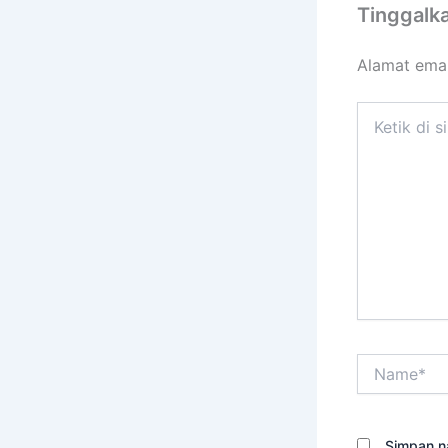
Tinggalk
Alamat emai
Ketik
di
sini..
Name*
Simpan n