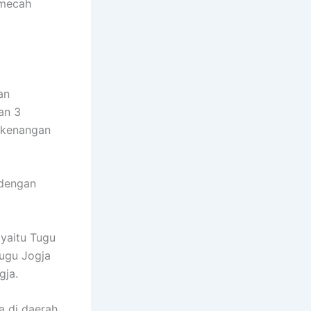
emecah
an
an 3
 kenangan
 dengan
 yaitu Tugu
Tugu Jogja
gja.
a di daerah