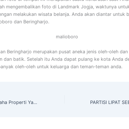
lah mengembalikan foto di Landmark Jogja, waktunya untu
engan melakukan wisata belanja. Anda akan diantar untuk be
oboro dan Beringharjo.
an Beringharjo merupakan pusat aneka jenis oleh-oleh dan
on dan batik. Setelah itu Anda dapat pulang ke kota Anda 
nyak oleh-oleh untuk keluarga dan teman-teman anda.
5 Keunggulan Usaha Properti Yang Harus Kamu Catat