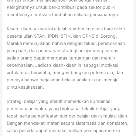
Keinginannya untuk berkontribusi pada sektor publik
memberinya motivasi tambahan selama persiapannya.
Kisah-kisah sukses ini adalah sumber inspirasi bagi calon
peserta ujian STAN, IPDN, STIN, dan CPNS di Sorong.
Mereka menunjukkan bahwa dengan tekad, perencanaan
yang baik, dan penerapan strategi belajar yang cerdas,
setiap orang dapat mengatasi tantangan dan meraih
keberhasilan. Jadikan kisah-kisah ini sebagai motivasi
untuk terus berusaha, mengembangkan potensi diri, dan
percaya bahwa perjalanan belajar adalah kunci menuju
pintu kesuksesan.
Strategi belajar yang efektif memerlukan kombinasi
perencanaan waktu yang bijaksana, teknik belajar yang
tepat, serta pemanfaatan sumber belajar dan simulasi ujian.
Dengan mendekati materi secara sistematis dan konsisten,
calon peserta dapat memaksimalkan persiapan mereka