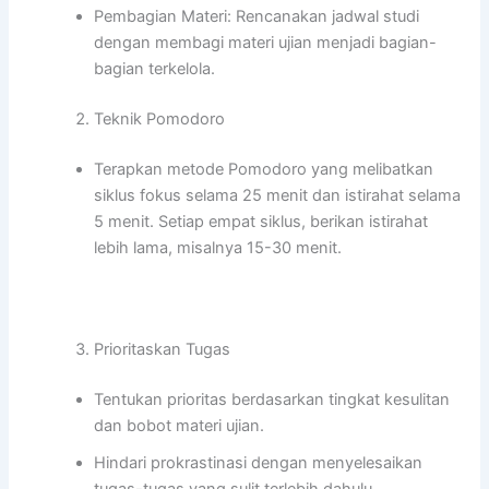
Pembagian Materi: Rencanakan jadwal studi
dengan membagi materi ujian menjadi bagian-
bagian terkelola.
Teknik Pomodoro
Terapkan metode Pomodoro yang melibatkan
siklus fokus selama 25 menit dan istirahat selama
5 menit. Setiap empat siklus, berikan istirahat
lebih lama, misalnya 15-30 menit.
Prioritaskan Tugas
Tentukan prioritas berdasarkan tingkat kesulitan
dan bobot materi ujian.
Hindari prokrastinasi dengan menyelesaikan
tugas-tugas yang sulit terlebih dahulu.