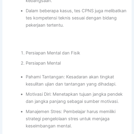
kebangsaan.
Dalam beberapa kasus, tes CPNS juga melibatkan
tes kompetensi teknis sesuai dengan bidang
pekerjaan tertentu.
Persiapan Mental dan Fisik
Persiapan Mental
Pahami Tantangan: Kesadaran akan tingkat
kesulitan ujian dan tantangan yang dihadapi.
Motivasi Diri: Menetapkan tujuan jangka pendek
dan jangka panjang sebagai sumber motivasi.
Manajemen Stres: Pembelajar harus memiliki
strategi pengelolaan stres untuk menjaga
keseimbangan mental.