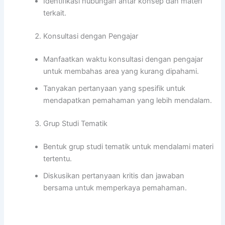
Identifikasi hubungan antar konsep dan materi
terkait.
Konsultasi dengan Pengajar
Manfaatkan waktu konsultasi dengan pengajar
untuk membahas area yang kurang dipahami.
Tanyakan pertanyaan yang spesifik untuk
mendapatkan pemahaman yang lebih mendalam.
Grup Studi Tematik
Bentuk grup studi tematik untuk mendalami materi
tertentu.
Diskusikan pertanyaan kritis dan jawaban
bersama untuk memperkaya pemahaman.