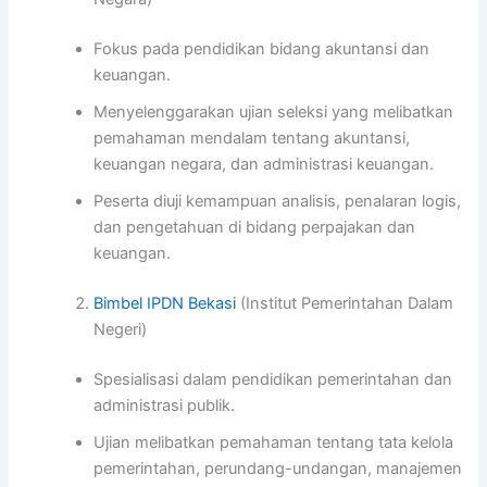
Fokus pada pendidikan bidang akuntansi dan
keuangan.
Menyelenggarakan ujian seleksi yang melibatkan
pemahaman mendalam tentang akuntansi,
keuangan negara, dan administrasi keuangan.
Peserta diuji kemampuan analisis, penalaran logis,
dan pengetahuan di bidang perpajakan dan
keuangan.
Bimbel IPDN Bekasi
(Institut Pemerintahan Dalam
Negeri)
Spesialisasi dalam pendidikan pemerintahan dan
administrasi publik.
Ujian melibatkan pemahaman tentang tata kelola
pemerintahan, perundang-undangan, manajemen