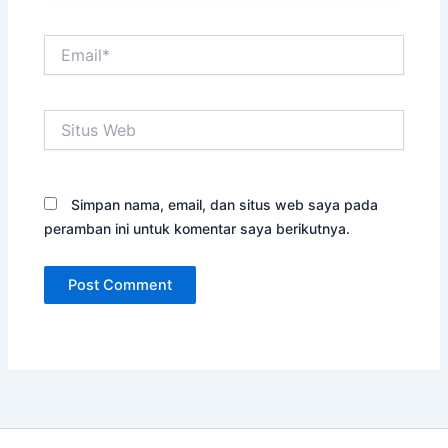
Email*
Situs
Web
Simpan nama, email, dan situs web saya pada
peramban ini untuk komentar saya berikutnya.