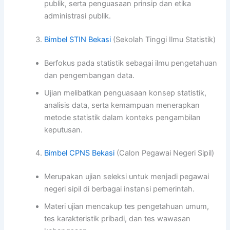
publik, serta penguasaan prinsip dan etika
administrasi publik.
Bimbel STIN Bekasi
(Sekolah Tinggi Ilmu Statistik)
Berfokus pada statistik sebagai ilmu pengetahuan
dan pengembangan data.
Ujian melibatkan penguasaan konsep statistik,
analisis data, serta kemampuan menerapkan
metode statistik dalam konteks pengambilan
keputusan.
Bimbel CPNS Bekasi
(Calon Pegawai Negeri Sipil)
Merupakan ujian seleksi untuk menjadi pegawai
negeri sipil di berbagai instansi pemerintah.
Materi ujian mencakup tes pengetahuan umum,
tes karakteristik pribadi, dan tes wawasan