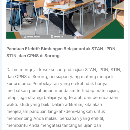
Panduan Efektif: Bimbingan Belajar untuk STAN, IPDN,
STIN, dan CPNS di Sorong
Dalam mengejar kesuksesan pada ujian STAN, IPDN, STIN,
dan CPNS di Sorong, persiapan yang matang menjadi
kunci utama. Pembelajaran yang efektif tidak hanya
melibatkan pemahaman mendalam terhadap materi ujian,
tetapi juga strategi belajar yang terarah dan perencanaan
waktu studi yang baik. Dalam artikel ini, kita akan
menjelajahi panduan langkah-demi-langkah untuk
membimbing Anda melalui persiapan yang efektif,
membantu Anda mengatasi tantangan ujian dan