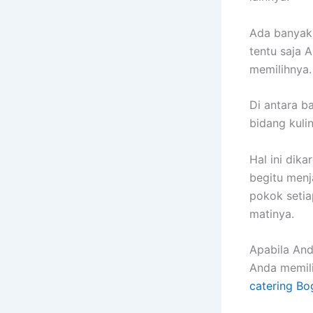
Ada banyak 
tentu saja
memilihnya.
Di antara b
bidang kuli
Hal ini dik
begitu menj
pokok setia
matinya.
Apabila And
Anda memili
catering Bo