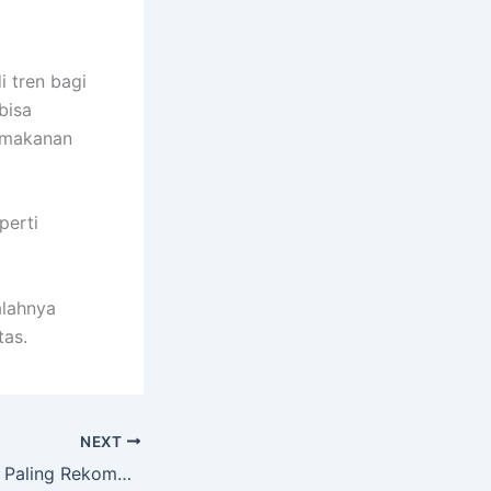
 tren bagi
bisa
n makanan
perti
alahnya
tas.
NEXT
Pulsa Murah 2019 Paling Rekommended