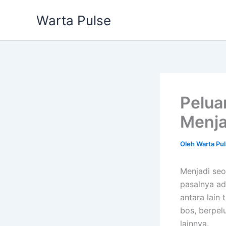
Lewati
Warta Pulse
ke
konten
Pelua
Menja
Oleh
Warta Pu
Menjadi seo
pasalnya ad
antara lain
bos, berpel
lainnya.