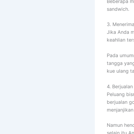
Beberapa ma
sandwich.
3. Menerim
Jika Anda m
keahlian te
Pada umumny
tangga yan
kue ulang t
4. Berjuala
Peluang bis
berjualan g
menjanjikan
Namun henda
selain itu 