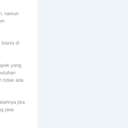
an, namun
um
bisnis di
ospek yang
butuhan
n tidak ada
alahnya jika
g jasa