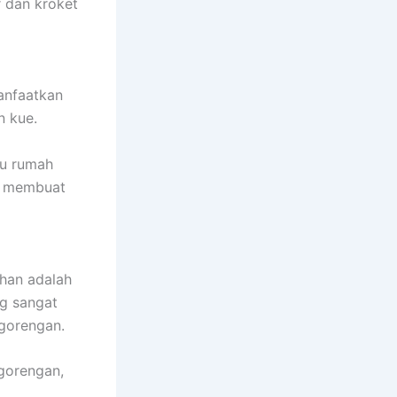
r dan kroket
anfaatkan
n kue.
bu rumah
k membuat
ihan adalah
ng sangat
 gorengan.
gorengan,
.