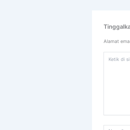
Tinggalk
Alamat emai
Ketik
di
sini..
Name*