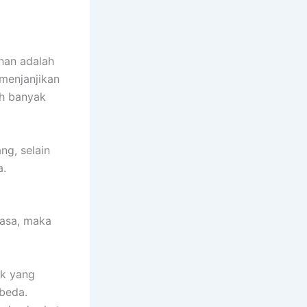
ihan adalah
 menjanjikan
eh banyak
ng, selain
a.
iasa, maka
ik yang
beda.