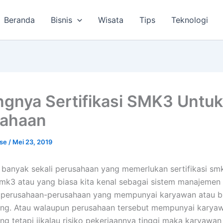
Beranda
Bisnis
Wisata
Tips
Teknologi
ngnya Sertifikasi SMK3 Untuk
sahaan
lse
/
Mei 23, 2019
a banyak sekali perusahaan yang memerlukan sertifikasi sm
 smk3 atau yang biasa kita kenal sebagai sistem manajemen 
 perusahaan-perusahaan yang mempunyai karyawan atau bu
ang. Atau walaupun perusahaan tersebut mempunyai karya
ang tetapi jikalau risiko pekerjaannya tinggi maka karyawan