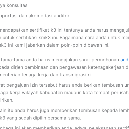
ya konsultasi
anportasi dan akomodasi auditor
mendapatkan sertifikat k3 ini tentunya anda harus mengaj
untuk sertifikasi smk3 ini. Bagaimana cara anda untuk m
smk3 ini kami jabarkan dalam poin-poin dibawah ini.
rtama-tama anda harus mengajukan surat permohonan
aud
pada dirjen pembinaan dan pengawasan ketenagakerjaan d
menterian tenaga kerja dan transmigrasi ri
rat pengajuan izin tersebut harus anda berikan tembusan u
naga kerja wilayah kabupaten maupun kota tempat perusa
irikan.
lain itu anda harus juga memberikan tembusan kepada lem
k3 yang sudah dipilih bersama-sama.
mbaga ini akan memberikan anda jadwal pelaksanaan sertif