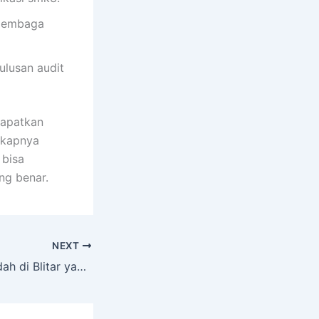
h lembaga
lusan audit
dapatkan
gkapnya
 bisa
ng benar.
NEXT
Tempat wisata indah di Blitar yang menarik untuk kamu kunjungi