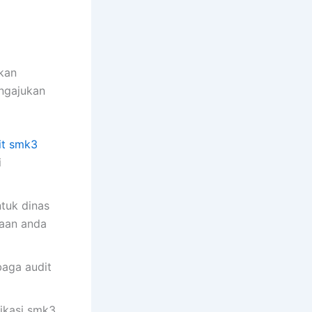
ukan
engajukan
it smk3
i
ntuk dinas
haan anda
baga audit
ikasi smk3.