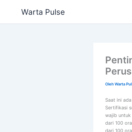
Lewati
Warta Pulse
ke
konten
Penti
Peru
Oleh
Warta Pu
Saat ini ad
Sertifikasi
wajib untuk
dari 100 or
dari 100 or