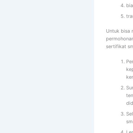
bia
tr
Untuk bisa 
permohonan 
sertifikat 
Pe
ke
ke
Su
te
did
Se
sm
Le