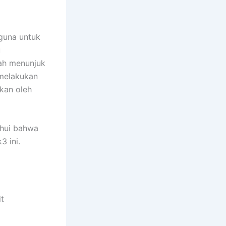
rguna untuk
u
lah menunjuk
 melakukan
kan oleh
ahui bahwa
3 ini.
it