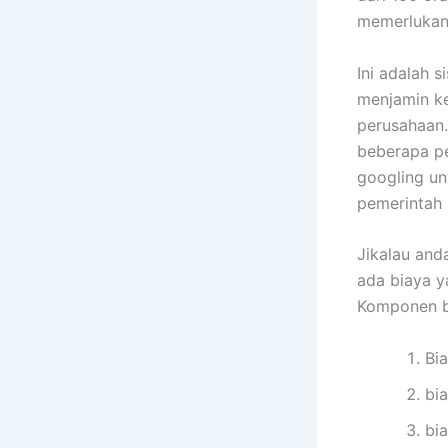
memerlukan 
Ini adalah 
menjamin ke
perusahaan.
beberapa p
googling u
pemerintah 
Jikalau and
ada biaya y
Komponen bi
Bi
bia
bi