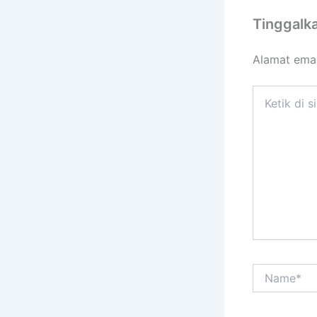
Tinggalk
Alamat emai
Ketik
di
sini..
Name*