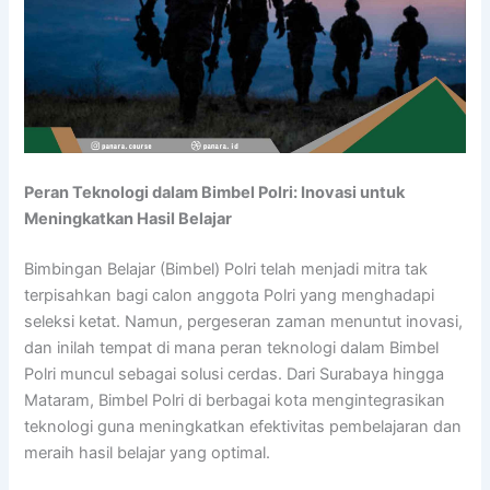
Peran Teknologi dalam Bimbel Polri: Inovasi untuk
Meningkatkan Hasil Belajar
Bimbingan Belajar (Bimbel) Polri telah menjadi mitra tak
terpisahkan bagi calon anggota Polri yang menghadapi
seleksi ketat. Namun, pergeseran zaman menuntut inovasi,
dan inilah tempat di mana peran teknologi dalam Bimbel
Polri muncul sebagai solusi cerdas. Dari Surabaya hingga
Mataram, Bimbel Polri di berbagai kota mengintegrasikan
teknologi guna meningkatkan efektivitas pembelajaran dan
meraih hasil belajar yang optimal.