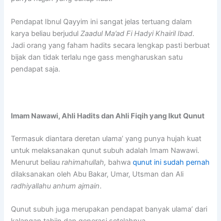
Pendapat Ibnul Qayyim ini sangat jelas tertuang dalam
karya beliau berjudul
Zaadul Ma’ad Fi Hadyi Khairil Ibad
.
Jadi orang yang faham hadits secara lengkap pasti berbuat
bijak dan tidak terlalu nge gass mengharuskan satu
pendapat saja.
Imam Nawawi, Ahli Hadits dan Ahli Fiqih yang Ikut Qunut
Termasuk diantara deretan ulama’ yang punya hujah kuat
untuk melaksanakan qunut subuh adalah Imam Nawawi.
Menurut beliau
rahimahullah,
bahwa
qunut ini sudah pernah
dilaksanakan oleh Abu Bakar, Umar, Utsman dan Ali
radhiyallahu anhum ajmain
.
Qunut subuh juga merupakan pendapat banyak ulama’ dari
kalangan tabiin dan generasi setelahnya.