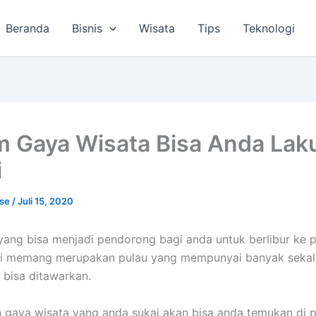
Beranda
Bisnis
Wisata
Tips
Teknologi
 Gaya Wisata Bisa Anda Lak
i
lse
/
Juli 15, 2020
yang bisa menjadi pendorong bagi anda untuk berlibur ke p
ini memang merupakan pulau yang mempunyai banyak sekal
 bisa ditawarkan.
 gaya wisata yang anda sukai akan bisa anda temukan di pu