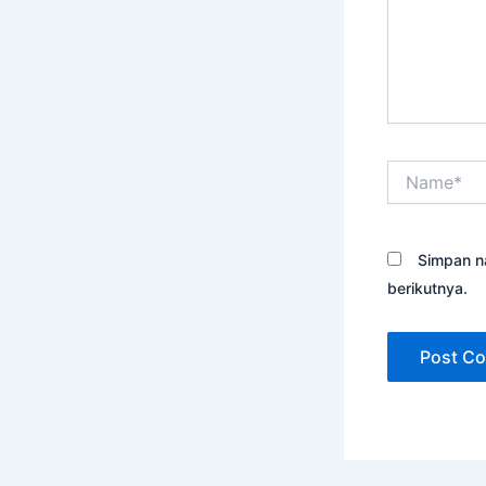
Name*
Simpan n
berikutnya.