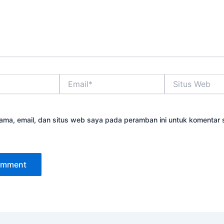
Email*
Situs
Web
ama, email, dan situs web saya pada peramban ini untuk komentar 