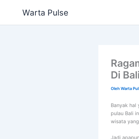
Lewati
Warta Pulse
ke
konten
Ragam
Di Bal
Oleh
Warta Pu
Banyak hal 
pulau Bali 
wisata yang
Jadi apapun