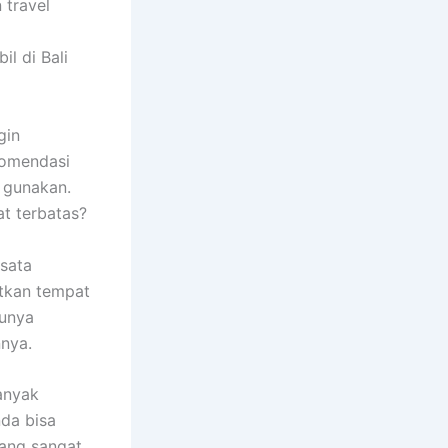
 travel
l di Bali
gin
komendasi
a gunakan.
t terbatas?
sata
atkan tempat
tunya
nnya.
anyak
nda bisa
yang sangat