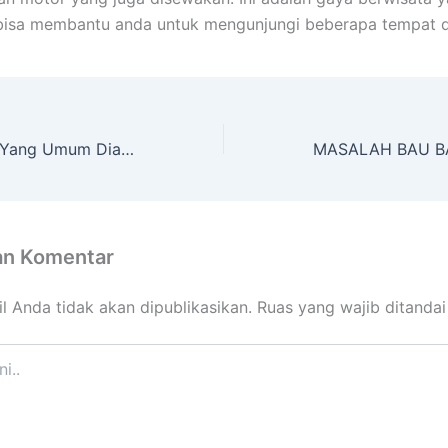
isa membantu anda untuk mengunjungi beberapa tempat di 
Beberapa Mimpi Yang Umum Dialami dan Maknanya
an Komentar
l Anda tidak akan dipublikasikan.
Ruas yang wajib ditanda