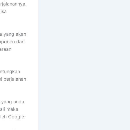
rjalanannya.
isa
a yang akan
mponen dari
araan
untungkan
i perjalanan
l yang anda
ali maka
leh Google.