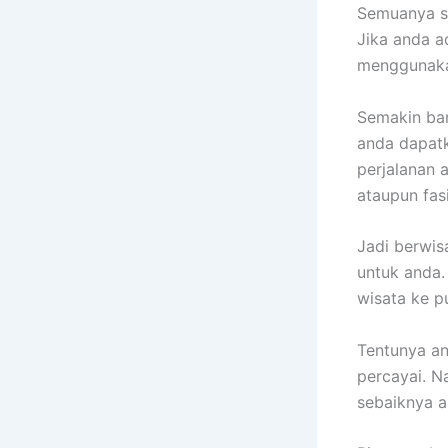
Semuanya su
Jika anda a
menggunak
Semakin ba
anda dapatk
perjalanan 
ataupun fasil
Jadi berwis
untuk anda.
wisata ke p
Tentunya an
percayai. N
sebaiknya a