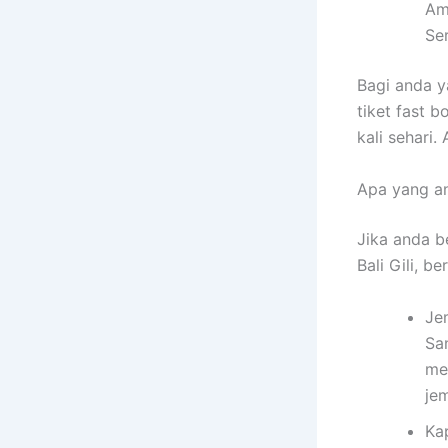
Am
Se
Bagi anda y
tiket fast b
kali sehari
Apa yang an
Jika anda b
Bali Gili, 
Jem
Sa
me
je
Ka