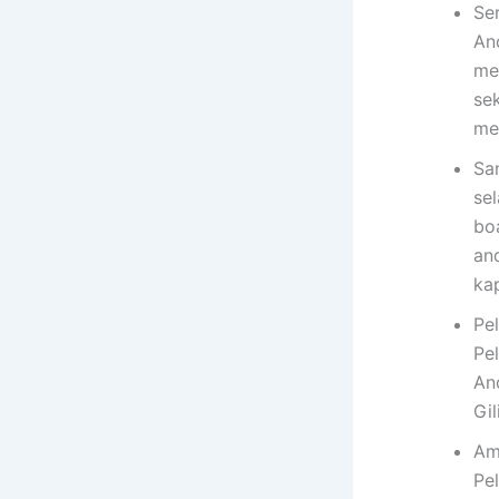
Se
And
me
sek
me
Sa
se
bo
and
ka
Pe
Pe
An
Gil
Am
Pel