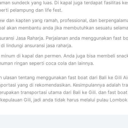
aman sundeck yang luas. Di kapal juga terdapat fasilitas k
erti pelampung dan life fest.
ew dan kapten yang ramah, professional, dan berpengalam
pal akan membantu anda jika membutuhkan sesuatu selama 
suransi Jasa Raharja. Perjalanan anda menggunakan fast boa
 di lindungi ansuransi jasa raharja.
r minum di kapal dan permen. Anda juga bisa membeli snac
numan ringan seperti coca cola dan lainnya.
h ulasan tentang menggunakan fast boat dari Bali ke Gili Ai
sportasi yang di rekomendasikan. Kesimpulannya adalah tra
rupakan transportasi utama dari Bali ke Gili. dan fast boat
 kepulauan Gili, jadi anda tidak harus melalui pulau Lombok