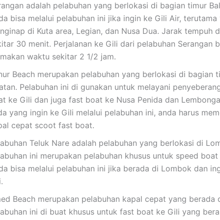
rangan adalah pelabuhan yang berlokasi di bagian timur Bal
a bisa melalui pelabuhan ini jika ingin ke Gili Air, terutama
nginap di Kuta area, Legian, dan Nusa Dua. Jarak tempuh d
itar 30 menit. Perjalanan ke Gili dari pelabuhan Serangan b
makan waktu sekitar 2 1/2 jam.
nur Beach merupakan pelabuhan yang berlokasi di bagian ti
latan. Pelabuhan ini di gunakan untuk melayani penyeberan
at ke Gili dan juga fast boat ke Nusa Penida dan Lembonga
a yang ingin ke Gili melalui pelabuhan ini, anda harus mem
pal cepat scoot fast boat.
labuhan Teluk Nare adalah pelabuhan yang berlokasi di Lo
labuhan ini merupakan pelabuhan khusus untuk speed boat k
da bisa melalui pelabuhan ini jika berada di Lombok dan in
i.
ed Beach merupakan pelabuhan kapal cepat yang berada di 
abuhan ini di buat khusus untuk fast boat ke Gili yang ber