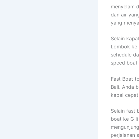
menyelam da
dan air yan
yang menyaj
Selain kapal
Lombok ke G
schedule da
speed boat 
Fast Boat to
Bali. Anda 
kapal cepat
Selain fast 
boat ke Gili
mengunjungi
perjalanan 