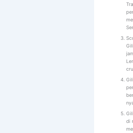
Tra
pe
me
Se
Sco
Gi
ja
Le
cr
Gil
pe
ber
ny
Gi
di
men