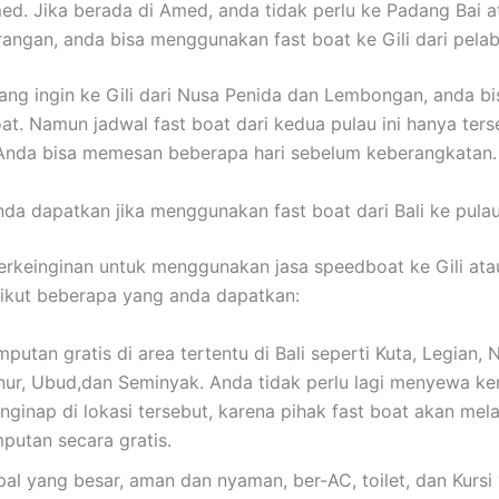
ed. Jika berada di Amed, anda tidak perlu ke Padang Bai a
rangan, anda bisa menggunakan fast boat ke Gili dari pelab
ang ingin ke Gili dari Nusa Penida dan Lembongan, anda 
oat. Namun jadwal fast boat dari kedua pulau ini hanya ters
. Anda bisa memesan beberapa hari sebelum keberangkatan.
da dapatkan jika menggunakan fast boat dari Bali ke pulau 
erkeinginan untuk menggunakan jasa speedboat ke Gili ata
berikut beberapa yang anda dapatkan:
putan gratis di area tertentu di Bali seperti Kuta, Legian, 
nur, Ubud,dan Seminyak. Anda tidak perlu lagi menyewa ke
nginap di lokasi tersebut, karena pihak fast boat akan mel
mputan secara gratis.
pal yang besar, aman dan nyaman, ber-AC, toilet, dan Kursi