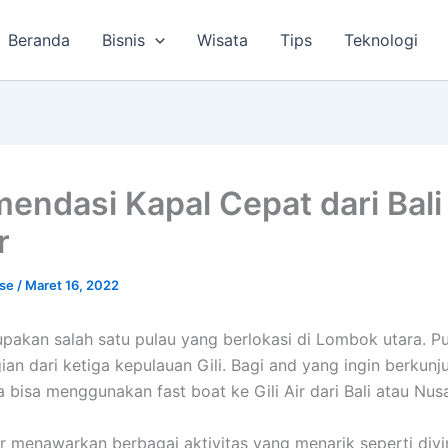
Beranda
Bisnis
Wisata
Tips
Teknologi
endasi Kapal Cepat dari Bali
r
lse
/
Maret 16, 2022
rupakan salah satu pulau yang berlokasi di Lombok utara. Pu
ian dari ketiga kepulauan Gili. Bagi and yang ingin berkunj
da bisa menggunakan fast boat ke Gili Air dari Bali atau Nus
Air menawarkan berbagai aktivitas yang menarik seperti div