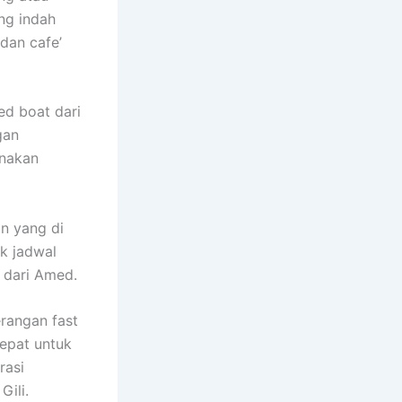
ng indah
dan cafe’
ed boat dari
gan
unakan
an yang di
uk jadwal
n dari Amed.
erangan fast
tepat untuk
rasi
Gili.