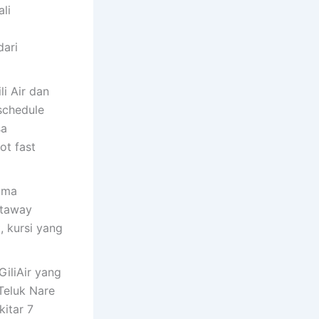
li
dari
li Air dan
 schedule
sa
ot fast
Lama
etaway
, kursi yang
iliAir yang
Teluk Nare
kitar 7