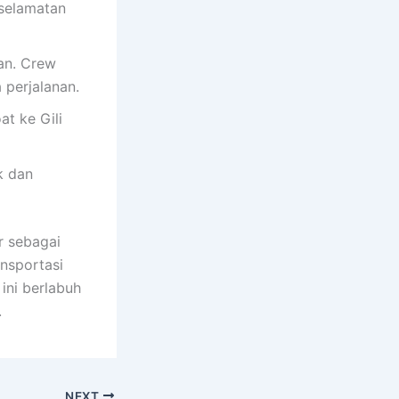
eselamatan
an. Crew
perjalanan.
t ke Gili
k dan
r sebagai
nsportasi
 ini berlabuh
.
NEXT