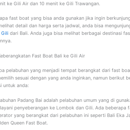
it ke Gili Air dan 10 menit ke Gili Trawangan.
rapa fast boat yang bisa anda gunakan jika ingin berkunjun
 melihat detail dan harga serta jadwal, anda bisa mengunjun
 Gili
dari Bali. Anda juga bisa melihat berbagai destinasi fas
innya.
eberangkatan Fast Boat Bali ke Gili Air
a pelabuhan yang menjadi tempat berangkat dari fast boat 
emilih sesuai dengan yang anda inginkan, namun berikut 
 untuk anda:
labuhan Padang Bai adalah pelabuhan umum yang di gunak
layani penyeberangan ke Lombok dan Gili. Ada beberapa f
erator yang berangkat dari pelabuhan ini seperti Bali Eka 
lden Queen Fast Boat.