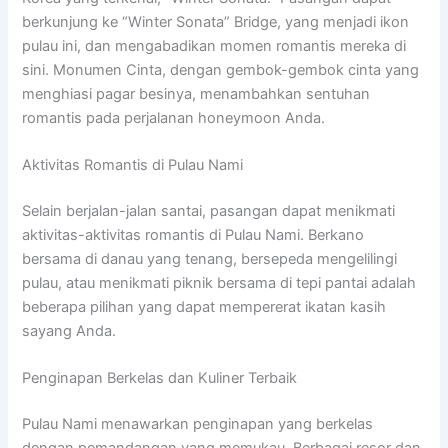
berkunjung ke “Winter Sonata” Bridge, yang menjadi ikon
pulau ini, dan mengabadikan momen romantis mereka di
sini. Monumen Cinta, dengan gembok-gembok cinta yang
menghiasi pagar besinya, menambahkan sentuhan
romantis pada perjalanan honeymoon Anda.
Aktivitas Romantis di Pulau Nami
Selain berjalan-jalan santai, pasangan dapat menikmati
aktivitas-aktivitas romantis di Pulau Nami. Berkano
bersama di danau yang tenang, bersepeda mengelilingi
pulau, atau menikmati piknik bersama di tepi pantai adalah
beberapa pilihan yang dapat mempererat ikatan kasih
sayang Anda.
Penginapan Berkelas dan Kuliner Terbaik
Pulau Nami menawarkan penginapan yang berkelas