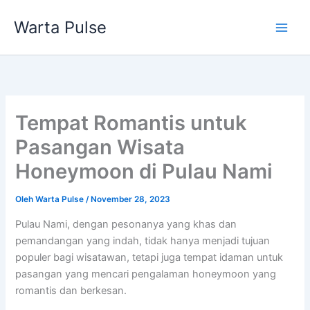
Lewati
Warta Pulse
ke
konten
Tempat Romantis untuk
Pasangan Wisata
Honeymoon di Pulau Nami
Oleh
Warta Pulse
/
November 28, 2023
Pulau Nami, dengan pesonanya yang khas dan
pemandangan yang indah, tidak hanya menjadi tujuan
populer bagi wisatawan, tetapi juga tempat idaman untuk
pasangan yang mencari pengalaman honeymoon yang
romantis dan berkesan.