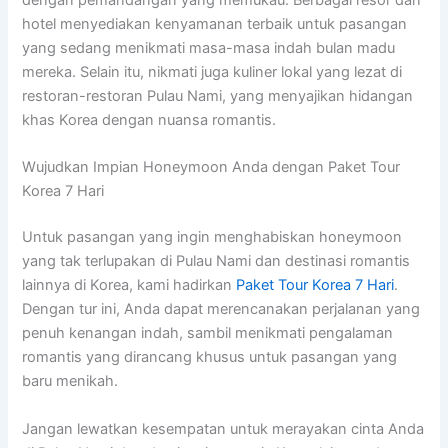
dengan pemandangan yang memukau. Berbagai resor dan
hotel menyediakan kenyamanan terbaik untuk pasangan
yang sedang menikmati masa-masa indah bulan madu
mereka. Selain itu, nikmati juga kuliner lokal yang lezat di
restoran-restoran Pulau Nami, yang menyajikan hidangan
khas Korea dengan nuansa romantis.
Wujudkan Impian Honeymoon Anda dengan Paket Tour
Korea 7 Hari
Untuk pasangan yang ingin menghabiskan honeymoon
yang tak terlupakan di Pulau Nami dan destinasi romantis
lainnya di Korea, kami hadirkan
Paket Tour Korea 7 Hari
.
Dengan tur ini, Anda dapat merencanakan perjalanan yang
penuh kenangan indah, sambil menikmati pengalaman
romantis yang dirancang khusus untuk pasangan yang
baru menikah.
Jangan lewatkan kesempatan untuk merayakan cinta Anda