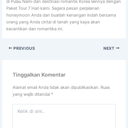
di Pulau Nami dan destinasi romantis Korea lainnya dengan
Paket Tour 7 Hari kami. Segera pesan perjalanan
honeymoon Anda dan buatlah kenangan indah bersama
orang yang Anda cintai di tanah yang kaya akan
kecantikan dan romantika ini.
PREVIOUS
NEXT
Tinggalkan Komentar
Alamat email Anda tidak akan dipublikasikan.
Ruas
yang wajib ditandai
*
Ketik
di
sini..