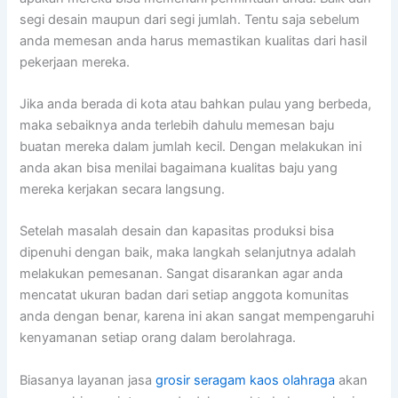
segi desain maupun dari segi jumlah. Tentu saja sebelum
anda memesan anda harus memastikan kualitas dari hasil
pekerjaan mereka.
Jika anda berada di kota atau bahkan pulau yang berbeda,
maka sebaiknya anda terlebih dahulu memesan baju
buatan mereka dalam jumlah kecil. Dengan melakukan ini
anda akan bisa menilai bagaimana kualitas baju yang
mereka kerjakan secara langsung.
Setelah masalah desain dan kapasitas produksi bisa
dipenuhi dengan baik, maka langkah selanjutnya adalah
melakukan pemesanan. Sangat disarankan agar anda
mencatat ukuran badan dari setiap anggota komunitas
anda dengan benar, karena ini akan sangat mempengaruhi
kenyamanan setiap orang dalam berolahraga.
Biasanya layanan jasa
grosir seragam kaos olahraga
akan