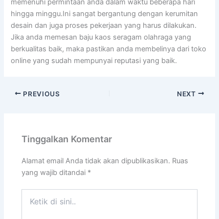
memenuhi permintaan anda dalam waktu beberapa hari
hingga minggu.Ini sangat bergantung dengan kerumitan
desain dan juga proses pekerjaan yang harus dilakukan.
Jika anda memesan baju kaos seragam olahraga yang
berkualitas baik, maka pastikan anda membelinya dari toko
online yang sudah mempunyai reputasi yang baik.
PREVIOUS
NEXT
Tinggalkan Komentar
Alamat email Anda tidak akan dipublikasikan.
Ruas
yang wajib ditandai
*
Ketik
di
sini..