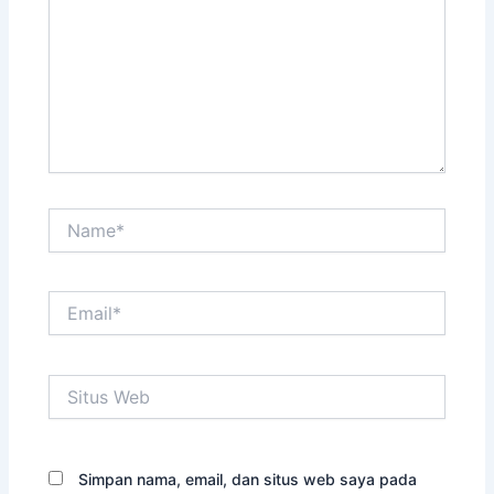
Name*
Email*
Situs
Web
Simpan nama, email, dan situs web saya pada