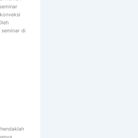
 seminar
 konveksi
Oleh
 seminar di
 hendaklah
 hanya