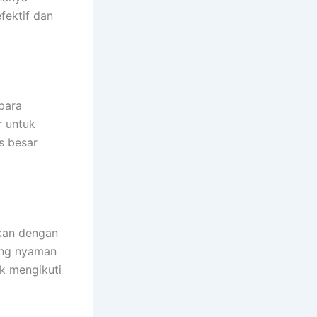
fektif dan
para
r untuk
s besar
ikan dengan
ang nyaman
k mengikuti