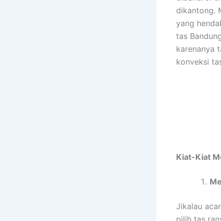
dikantong. 
yang hendak
tas Bandung
karenanya t
konveksi ta
Kiat-Kiat M
Me
Jikalau ac
pilih tas ra