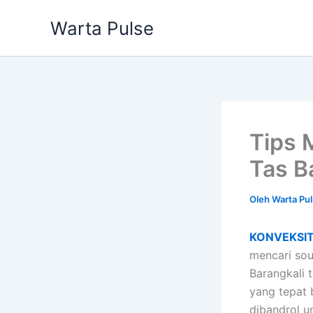
Lewati
Warta Pulse
ke
konten
Tips 
Tas 
Oleh
Warta Pu
KONVEKSI
mencari so
Barangkali 
yang tepat 
dibandrol u