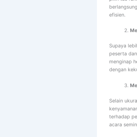
berlangsung 
efisien.
Me
Supaya lebi
peserta dan
menginap he
dengan keku
Me
Selain ukur
kenyamanan 
terhadap pe
acara semin