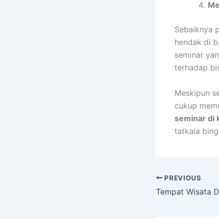
Me
Sebaiknya p
hendak di b
seminar ya
terhadap b
Meskipun se
cukup memu
seminar di
tatkala bin
PREVIOUS