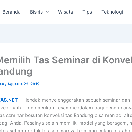
Beranda
Bisnis
Wisata
Tips
Teknologi
Memilih Tas Seminar di Konve
Bandung
lse
/
Agustus 22, 2019
TAS.NET
– Hendak menyelenggarakan sebuah seminar dan 
uvenir untuk memberikan kesan mendalam bagi penerimany
tas seminar besutan konveksi tas Bandung bisa menjadi alte
bagi Anda. Pasalnya selain memiliki model yang beragam, 
ntuk setiap produk tas seminarnya terbilang cukup murah 