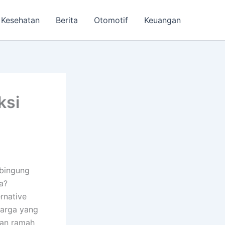
Kesehatan
Berita
Otomotif
Keuangan
ksi
bingung
a?
rnative
harga yang
dan ramah