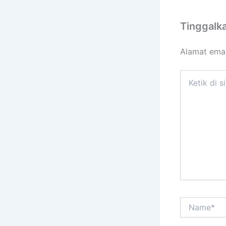
Tinggalk
Alamat emai
Ketik
di
sini..
Name*