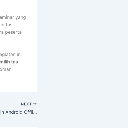
seminar yang
an tas
ra peserta
giatan ini
milih tas
doman
NEXT
Aplikasi Surat Yasin Android Offline