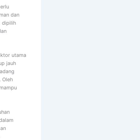
erlu
aman dan
dipilih
dan
aktor utama
up jauh
kadang
. Oleh
g mampu
uhan
 dalam
kan
n