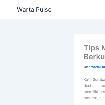
Lewati
Warta Pulse
ke
konten
Tips 
Berku
Oleh
Warta Pu
Kota Suraba
destinasi pe
memiliki be
modern, hin