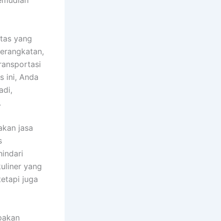
kemudian
itas yang
berangkatan,
ransportasi
s ini, Anda
adi,
.
akan jasa
s
indari
uliner yang
etapi juga
pakan