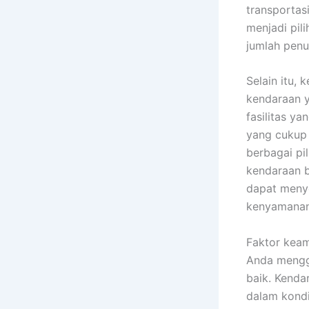
transportas
menjadi pil
jumlah penu
Selain itu,
kendaraan y
fasilitas y
yang cukup
berbagai pil
kendaraan b
dapat meny
kenyamanan
Faktor keam
Anda menggu
baik. Kenda
dalam kondis