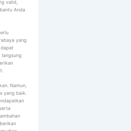
g valid,
mbantu Anda
erlu
urabaya yang
 dapat
g langsung
erikan
t.
gkan. Namun,
s yang baik.
endapatkan
serta
 tambahan
berikan