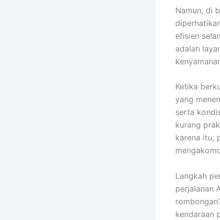
Namun, di b
diperhatika
efisien sela
adalah laya
kenyamanan
Ketika berk
yang menent
serta kondi
kurang prak
karena itu
mengakomoda
Langkah pe
perjalanan 
rombongan?
kendaraan p