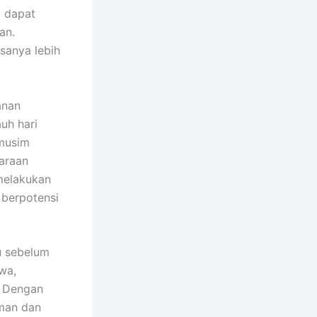
t dapat
an.
sanya lebih
anan
uh hari
 musim
daraan
melakukan
 berpotensi
u sebelum
wa,
. Dengan
man dan