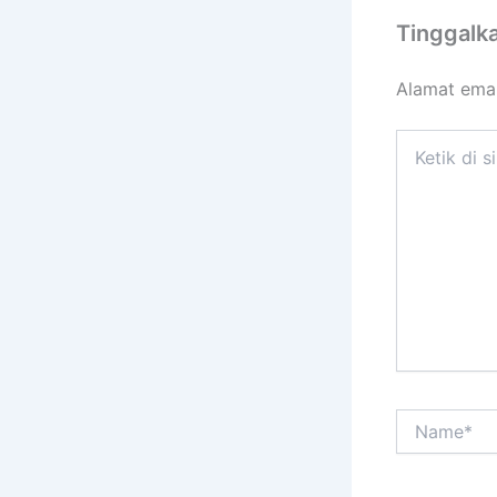
Tinggalk
Alamat emai
Ketik
di
sini..
Name*