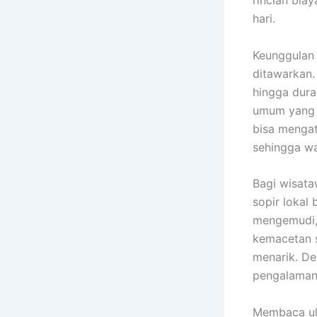
rincian bia
hari.
Keunggulan 
ditawarkan.
hingga dura
umum yang m
bisa mengat
sehingga wa
Bagi wisata
sopir lokal
mengemudi, 
kemacetan s
menarik. De
pengalaman 
Membaca ula