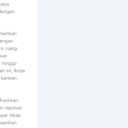
abaya
 dengan
Pastikan
dengan
ta ruang
rkan
r hingga
n ini, Anda
rbankan
 Pastikan
i reputasi
agar tetap
pastikan