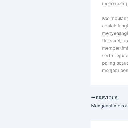
menikmati p
Kesimpulann
adalah lang
menyenangk
fleksibel, 
mempertimb
serta reput
paling sesu
menjadi pen
PREVIOUS