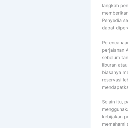
langkah pen
memberikan 
Penyedia se
dapat dipe
Perencanaa
perjalanan 
sebelum tan
liburan ata
biasanya me
reservasi l
mendapatkan
Selain itu,
menggunakan
kebijakan p
memahami s