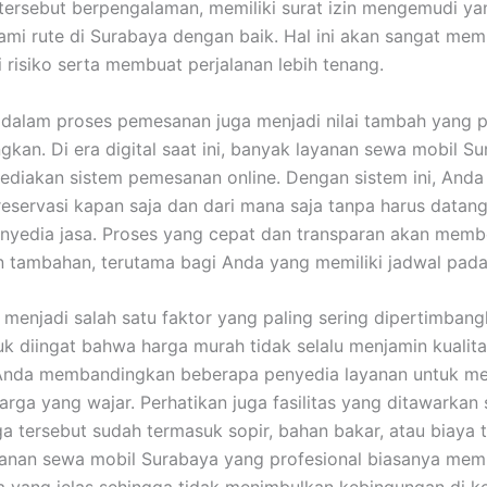
ersebut berpengalaman, memiliki surat izin mengemudi yan
i rute di Surabaya dengan baik. Hal ini akan sangat me
 risiko serta membuat perjalanan lebih tenang.
alam proses pemesanan juga menjadi nilai tambah yang p
gkan. Di era digital saat ini, banyak layanan sewa mobil S
diakan sistem pemesanan online. Dengan sistem ini, Anda
eservasi kapan saja dan dari mana saja tanpa harus datan
enyedia jasa. Proses yang cepat dan transparan akan memb
tambahan, terutama bagi Anda yang memiliki jadwal pada
 menjadi salah satu faktor yang paling sering dipertimban
uk diingat bahwa harga murah tidak selalu menjamin kualita
Anda membandingkan beberapa penyedia layanan untuk m
rga yang wajar. Perhatikan juga fasilitas yang ditawarkan 
a tersebut sudah termasuk sopir, bahan bakar, atau biaya
yanan sewa mobil Surabaya yang profesional biasanya mem