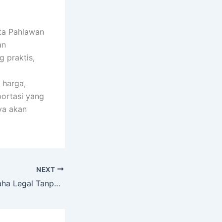
ota Pahlawan
an
 praktis,
 harga,
portasi yang
ya akan
NEXT
Cara Memulai Usaha Legal Tanpa Ribet di Ibu Kota