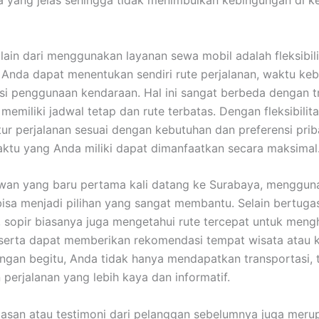
ya yang jelas sehingga tidak menimbulkan kebingungan di 
lain dari menggunakan layanan sewa mobil adalah fleksibil
 Anda dapat menentukan sendiri rute perjalanan, waktu ke
si penggunaan kendaraan. Hal ini sangat berbeda dengan t
emiliki jadwal tetap dan rute terbatas. Dengan fleksibilita
ur perjalanan sesuai dengan kebutuhan dan preferensi prib
ktu yang Anda miliki dapat dimanfaatkan secara maksimal
wan yang baru pertama kali datang ke Surabaya, menggun
 bisa menjadi pilihan yang sangat membantu. Selain bertuga
sopir biasanya juga mengetahui rute tercepat untuk mengh
erta dapat memberikan rekomendasi tempat wisata atau k
ngan begitu, Anda tidak hanya mendapatkan transportasi, t
perjalanan yang lebih kaya dan informatif.
san atau testimoni dari pelanggan sebelumnya juga meru