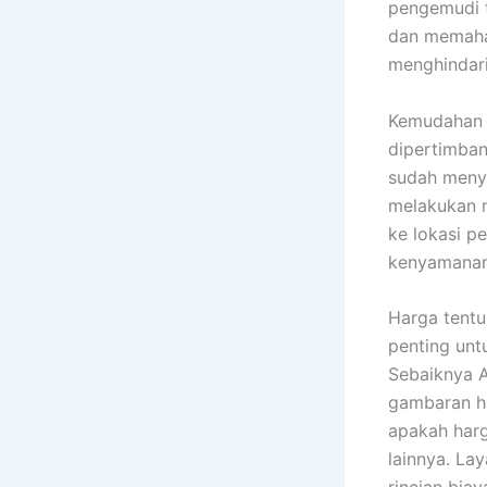
pengemudi t
dan memaham
menghindari
Kemudahan d
dipertimban
sudah menye
melakukan r
ke lokasi p
kenyamanan 
Harga tentu
penting unt
Sebaiknya 
gambaran ha
apakah harg
lainnya. La