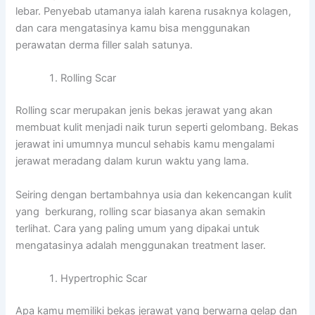
lebar. Penyebab utamanya ialah karena rusaknya kolagen,
dan cara mengatasinya kamu bisa menggunakan
perawatan derma filler salah satunya.
Rolling Scar
Rolling scar merupakan jenis bekas jerawat yang akan
membuat kulit menjadi naik turun seperti gelombang. Bekas
jerawat ini umumnya muncul sehabis kamu mengalami
jerawat meradang dalam kurun waktu yang lama.
Seiring dengan bertambahnya usia dan kekencangan kulit
yang berkurang, rolling scar biasanya akan semakin
terlihat. Cara yang paling umum yang dipakai untuk
mengatasinya adalah menggunakan treatment laser.
Hypertrophic Scar
Apa kamu memiliki bekas jerawat yang berwarna gelap dan