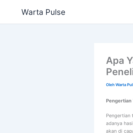
Lewati
Warta Pulse
ke
konten
Apa Y
Penel
Oleh
Warta Pu
Pengertian 
Pengertian 
adanya hasi
akan di cap