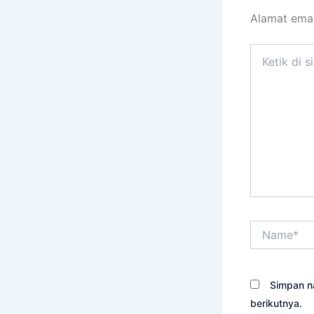
Alamat emai
Ketik
di
sini..
Name*
Simpan n
berikutnya.