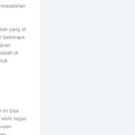
ermasalahan
alah yang di
m beberapa
ujuan
salah di
ntuk
ini bisa
lebih tegas
musan
ran