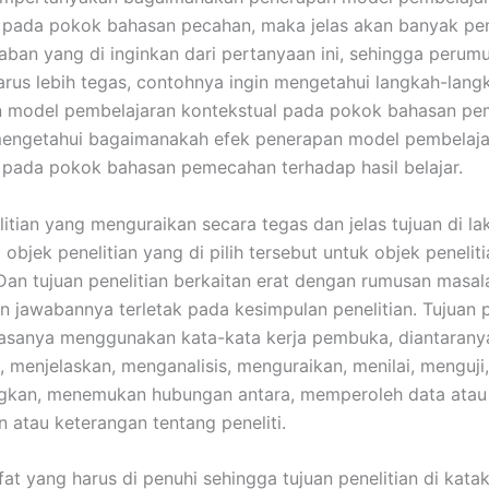
 pada pokok bahasan pecahan, maka jelas akan banyak pen
aban yang di inginkan dari pertanyaan ini, sehingga perum
arus lebih tegas, contohnya ingin mengetahui langkah-lan
 model pembelajaran kontekstual pada pokok bahasan pe
 mengetahui bagaimanakah efek penerapan model pembelaj
 pada pokok bahasan pemecahan terhadap hasil belajar.
litian yang menguraikan secara tegas dan jelas tujuan di l
i objek penelitian yang di pilih tersebut untuk objek penelit
 Dan tujuan penelitian berkaitan erat dengan rumusan masal
n jawabannya terletak pada kesimpulan penelitian. Tujuan p
iasanya menggunakan kata-kata kerja pembuka, diantarany
menjelaskan, menganalisis, menguraikan, menilai, menguji,
kan, menemukan hubungan antara, memperoleh data atau
 atau keterangan tentang peneliti.
fat yang harus di penuhi sehingga tujuan penelitian di kata