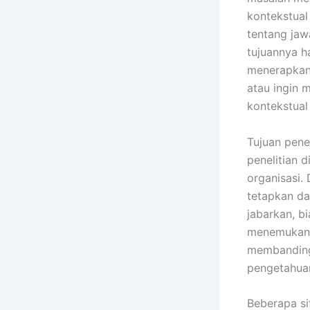
kontekstual
tentang jaw
tujuannya h
menerapkan
atau ingin
kontekstual
Tujuan pene
penelitian d
organisasi.
tetapkan da
jabarkan, b
menemukan, 
membanding
pengetahuan
Beberapa si