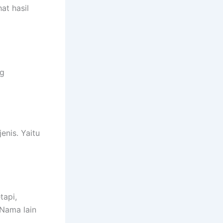
at hasil
ng
enis. Yaitu
tapi,
 Nama lain