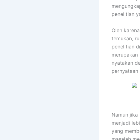
mengungkap
penelitian y
Oleh karena
temukan, r
penelitian 
merupakan p
nyatakan de
pernyataan 
Namun jika 
menjadi leb
yang member
masalah me