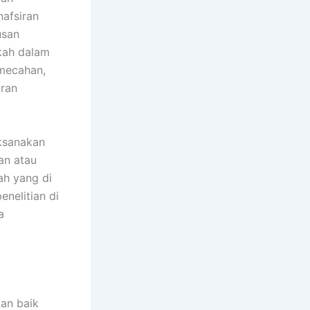
afsiran
usan
gkah dalam
mecahan,
aran
aksanakan
ian atau
ah yang di
enelitian di
a
kan baik