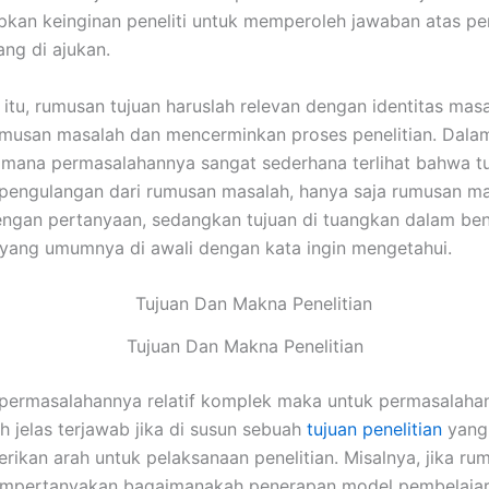
kan keinginan peneliti untuk memperoleh jawaban atas p
ang di ajukan.
 itu, rumusan tujuan haruslah relevan dengan identitas mas
umusan masalah dan mencerminkan proses penelitian. Dala
dimana permasalahannya sangat sederhana terlihat bahwa t
engulangan dari rumusan masalah, hanya saja rumusan ma
ngan pertanyaan, sedangkan tujuan di tuangkan dalam be
yang umumnya di awali dengan kata ingin mengetahui.
Tujuan Dan Makna Penelitian
permasalahannya relatif komplek maka untuk permasalahan 
ih jelas terjawab jika di susun sebuah
tujuan penelitian
yang 
ikan arah untuk pelaksanaan penelitian. Misalnya, jika ru
mpertanyakan bagaimanakah penerapan model pembelaja