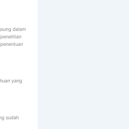
ngsung dalam
penelitian
 penentuan
ahuan yang
ang sudah