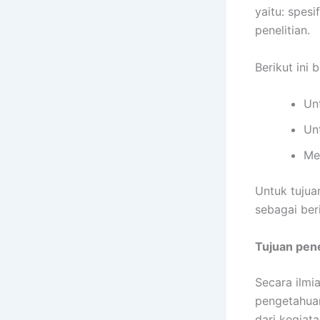
yaitu: spesi
penelitian.
Berikut ini 
Un
Un
Me
Untuk tujuan
sebagai beri
Tujuan pene
Secara ilmi
pengetahuan
dari kegiata