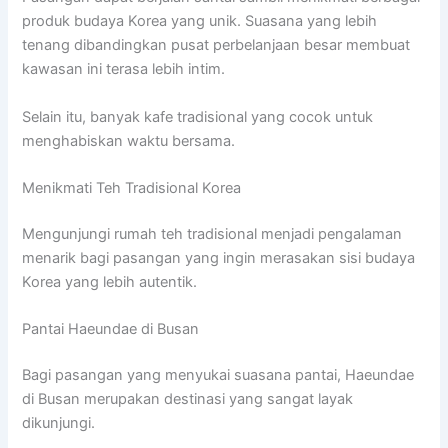
produk budaya Korea yang unik. Suasana yang lebih
tenang dibandingkan pusat perbelanjaan besar membuat
kawasan ini terasa lebih intim.
Selain itu, banyak kafe tradisional yang cocok untuk
menghabiskan waktu bersama.
Menikmati Teh Tradisional Korea
Mengunjungi rumah teh tradisional menjadi pengalaman
menarik bagi pasangan yang ingin merasakan sisi budaya
Korea yang lebih autentik.
Pantai Haeundae di Busan
Bagi pasangan yang menyukai suasana pantai, Haeundae
di Busan merupakan destinasi yang sangat layak
dikunjungi.