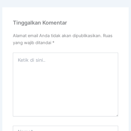
Tinggalkan Komentar
Alamat email Anda tidak akan dipublikasikan.
Ruas
yang wajib ditandai
*
Ketik
di
sini..
Name*