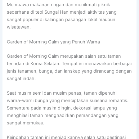
Membawa makanan ringan dan menikmati piknik
sederhana di tepi Sungai Han menjadi aktivitas yang
sangat populer di kalangan pasangan lokal maupun
wisatawan.
Garden of Morning Calm yang Penuh Warna
Garden of Morning Calm merupakan salah satu taman
terindah di Korea Selatan. Tempat ini menawarkan berbagai
jenis tanaman, bunga, dan lanskap yang dirancang dengan
sangat indah.
Saat musim semi dan musim panas, taman dipenuhi
warna-warni bunga yang menciptakan suasana romantis.
Sementara pada musim dingin, dekorasi lampu yang
menghiasi taman menghadirkan pemandangan yang
sangat memukau.
Keindahan taman ini menjadikannya salah satu destinasi