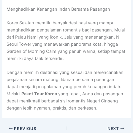
Menghadirkan Kenangan Indah Bersama Pasangan
Korea Selatan memiliki banyak destinasi yang mampu
menghadirkan pengalaman romantis bagi pasangan. Mulai
dari Pulau Nami yang ikonik, Jeju yang menenangkan, N
Seoul Tower yang menawarkan panorama kota, hingga
Garden of Morning Calm yang penuh warna, setiap tempat
memiliki daya tarik tersendiri.
Dengan memilih destinasi yang sesuai dan merencanakan
perjalanan secara matang, liburan bersama pasangan
dapat menjadi pengalaman yang penuh kenangan indah.
Melalui
Paket Tour Korea
yang tepat, Anda dan pasangan
dapat menikmati berbagai sisi romantis Negeri Ginseng
dengan lebih nyaman, praktis, dan berkesan.
PREVIOUS
NEXT