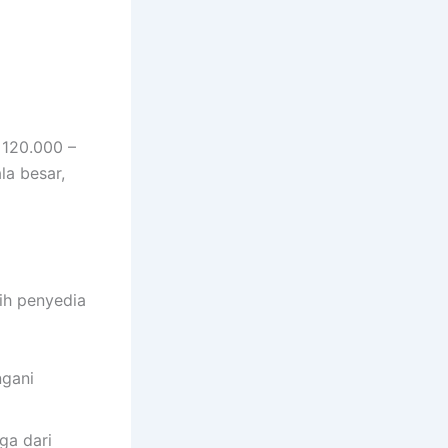
 120.000 –
la besar,
lih penyedia
ngani
ga dari