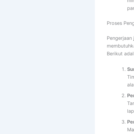
mi
pa
Proses Pen
Pengerjaan
membutuhkan
Berikut ad
Su
Ti
ala
Pe
Tan
la
Pe
Ma