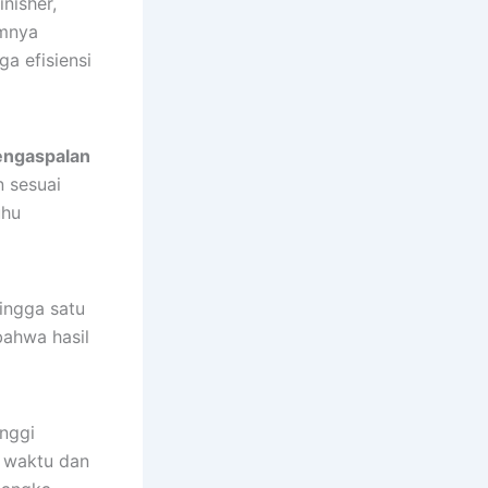
nisher,
umnya
ga efisiensi
engaspalan
n sesuai
uhu
ingga satu
bahwa hasil
inggi
i waktu dan