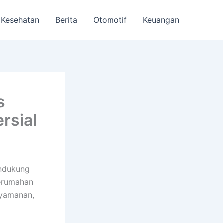
Kesehatan
Berita
Otomotif
Keuangan
s
rsial
endukung
perumahan
nyamanan,