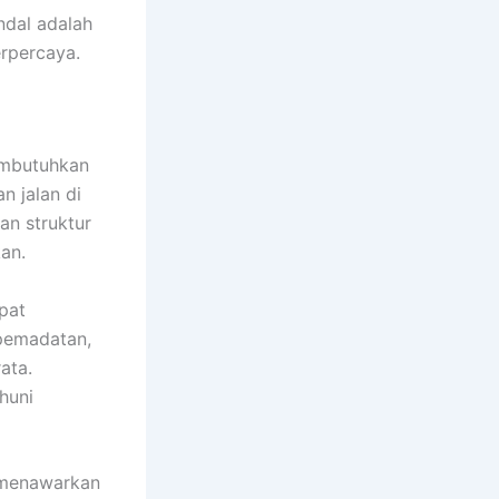
ndal adalah
rpercaya.
embutuhkan
n jalan di
an struktur
kan.
pat
 pemadatan,
ata.
huni
 menawarkan