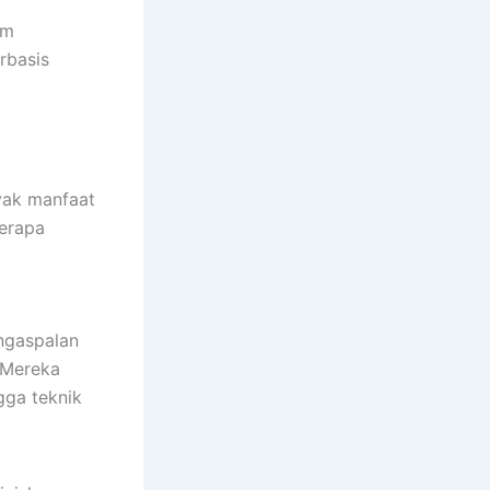
am
rbasis
yak manfaat
berapa
ngaspalan
 Mereka
gga teknik