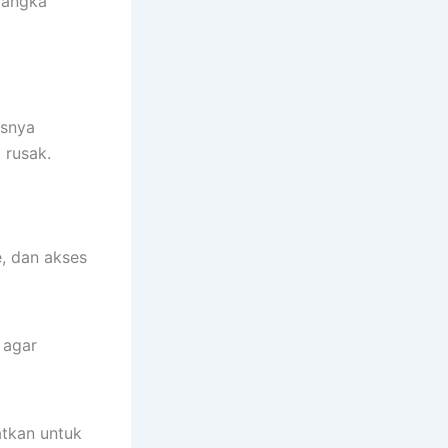
jangka
esnya
 rusak.
e, dan akses
.
 agar
atkan untuk