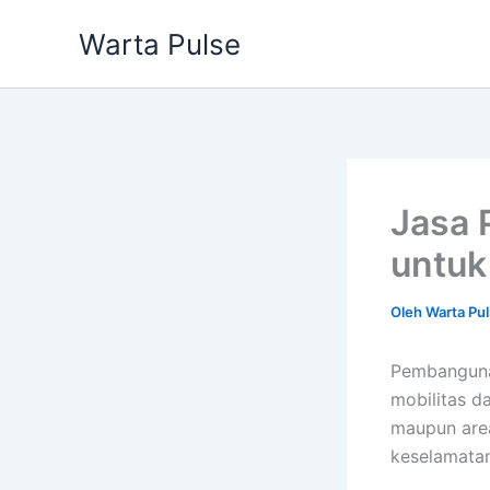
Lewati
Warta Pulse
ke
konten
Jasa 
untuk
Oleh
Warta Pu
Pembanguna
mobilitas d
maupun area
keselamatan,