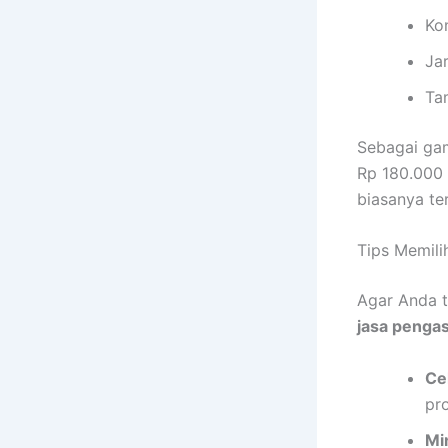
Ko
Ja
Ta
Sebagai gam
Rp 180.000 
biasanya te
Tips Memili
Agar Anda t
jasa penga
Ce
pr
Mi