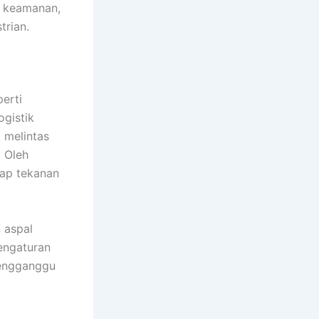
k keamanan,
trian.
erti
ogistik
 melintas
. Oleh
dap tekanan
 aspal
engaturan
mengganggu