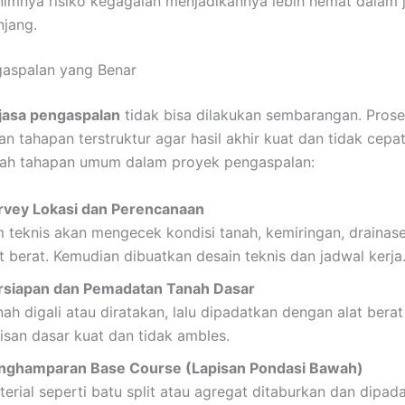
nimnya risiko kegagalan menjadikannya lebih hemat dalam 
njang.
gaspalan yang Benar
jasa pengaspalan
tidak bisa dilakukan sembarangan. Pros
 tahapan terstruktur agar hasil akhir kuat dan tidak cepat
alah tahapan umum dalam proyek pengaspalan:
rvey Lokasi dan Perencanaan
m teknis akan mengecek kondisi tanah, kemiringan, drainas
t berat. Kemudian dibuatkan desain teknis dan jadwal kerja
rsiapan dan Pemadatan Tanah Dasar
ah digali atau diratakan, lalu dipadatkan dengan alat berat
pisan dasar kuat dan tidak ambles.
nghamparan Base Course (Lapisan Pondasi Bawah)
terial seperti batu split atau agregat ditaburkan dan dipad