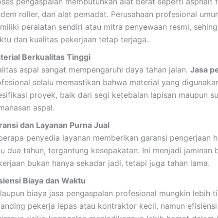
oses pengaspalan membutuhkan alat berat seperti asphalt fi
ndem roller, dan alat pemadat. Perusahaan profesional um
iliki peralatan sendiri atau mitra penyewaan resmi, sehing
tu dan kualitas pekerjaan tetap terjaga.
terial Berkualitas Tinggi
alitas aspal sangat mempengaruhi daya tahan jalan.
Jasa p
ofesional selalu memastikan bahwa material yang digunaka
sifikasi proyek, baik dari segi ketebalan lapisan maupun s
manasan aspal.
ransi dan Layanan Purna Jual
berapa penyedia layanan memberikan garansi pengerjaan h
au dua tahun, tergantung kesepakatan. Ini menjadi jaminan 
kerjaan bukan hanya sekadar jadi, tetapi juga tahan lama.
isiensi Biaya dan Waktu
laupun biaya jasa pengaspalan profesional mungkin lebih t
banding pekerja lepas atau kontraktor kecil, namun efisiens