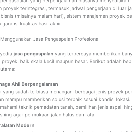
 pengaspalan yang berpengalaman biasanya menyediakan
 proyek terintegrasi, termasuk jadwal pengerjaan di luar j
 bisnis (misalnya malam hari), sistem manajemen proyek be
 garansi kualitas hasil akhir.
 Menggunakan Jasa Pengaspalan Profesional
nyedia
jasa pengaspalan
yang terpercaya memberikan ban
k proyek, baik skala kecil maupun besar. Berikut adalah be
 utama:
naga Ahli Berpengalaman
m yang sudah terbiasa menangani berbagai jenis proyek pe
an mampu memberikan solusi terbaik sesuai kondisi lokasi.
mahami teknik pemadatan tanah, pemilihan jenis aspal, hin
ishing agar permukaan jalan halus dan rata.
ralatan Modern