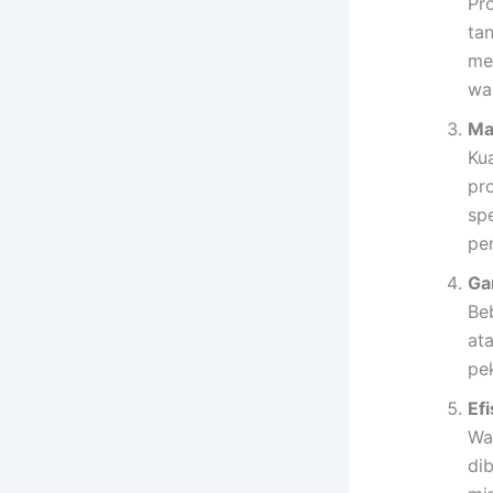
Pr
ta
mem
wak
Ma
Ku
pr
spe
pe
Ga
Be
at
pe
Ef
Wa
di