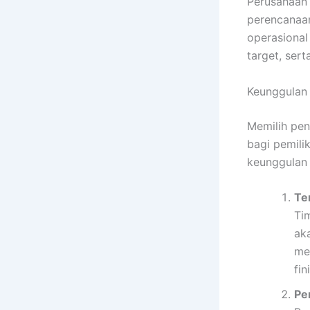
Perusahaan
perencanaan
operasional
target, serta
Keunggulan
Memilih pe
bagi pemili
keunggulan
Te
Ti
ak
me
fin
Pe