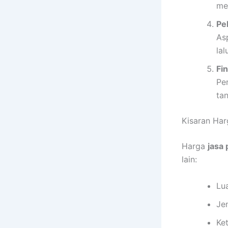
me
Pe
As
lal
Fi
Pe
ta
Kisaran Har
Harga
jasa
lain:
Lu
Jen
Ke