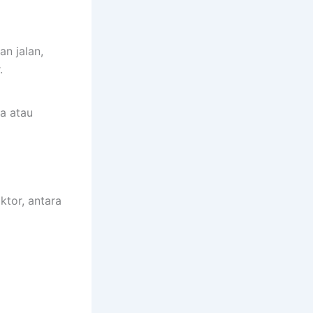
n jalan,
.
ka atau
ktor, antara