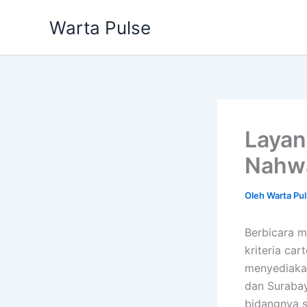
Lewati
Warta Pulse
ke
konten
Layan
Nahwa
Oleh
Warta Pu
Berbicara m
kriteria ca
menyediakan
dan Surabay
bidangnya s