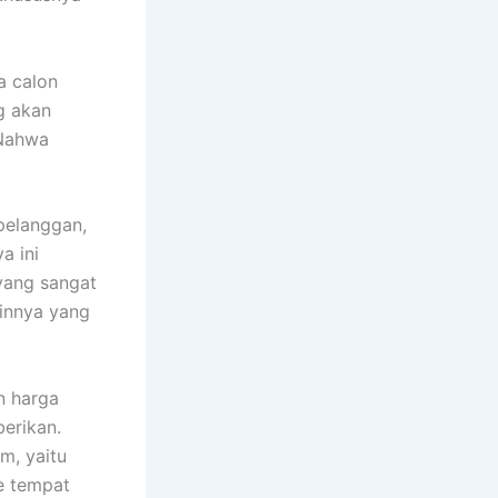
a calon
g akan
 Nahwa
pelanggan,
a ini
yang sangat
ainnya yang
n harga
erikan.
m, yaitu
e tempat