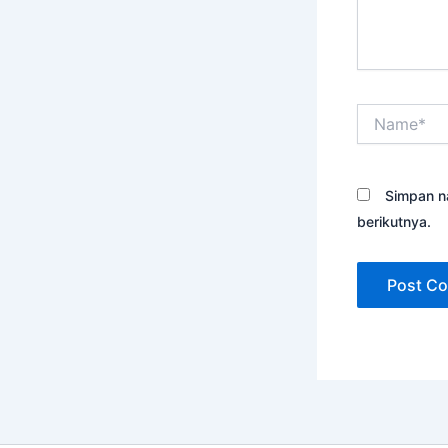
Name*
Simpan n
berikutnya.