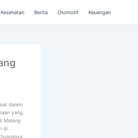
Kesehatan
Berita
Otomotif
Keuangan
lang
asuk dalam
ahaan yang
di Malang
n di
 khususnya