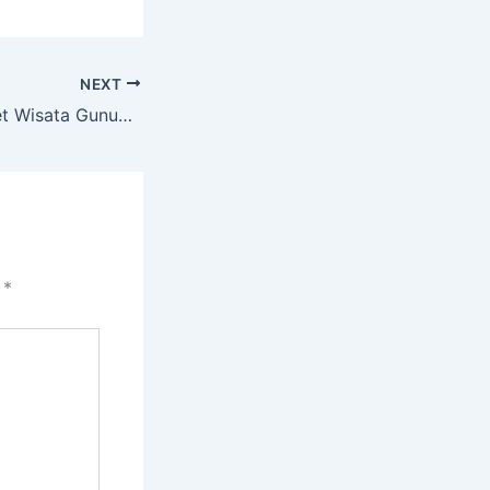
NEXT
Tips Memilih Paket Wisata Gunung Bromo
i
*