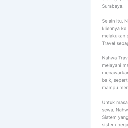
Surabaya.
Selain itu,
kliennya ke
melakukan p
Travel seba
Nahwa Trav
melayani ma
menawarkan 
baik, seper
mampu memb
Untuk masal
sewa, Nahwa
Sistem yang
sistem per