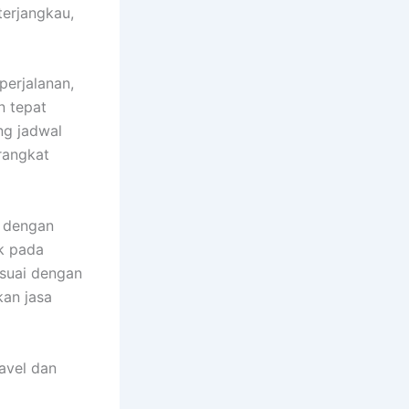
terjangkau,
perjalanan,
n tepat
ng jadwal
rangkat
a dengan
k pada
esuai dengan
an jasa
avel dan