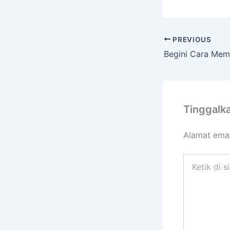
PREVIOUS
Tinggalk
Alamat emai
Ketik
di
sini..