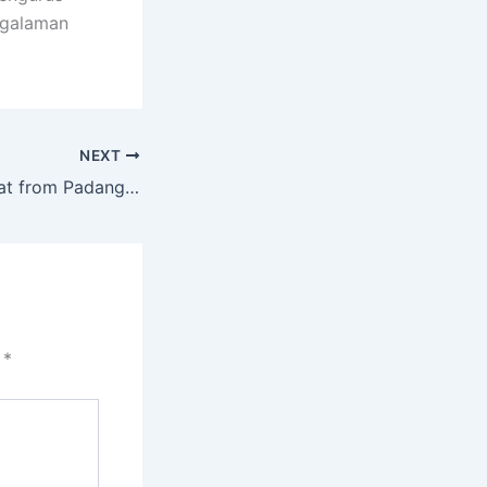
engalaman
NEXT
Two Best Fast Boat from Padang Bai to Gili
i
*