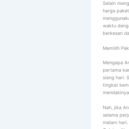
Selain men
harga paket
menggunaka
waktu denga
berkesan da
Memilih Pa
Mengapa An
pertama kar
siang hari.
tingkat ke
mendakinya
Nah, jika A
selama perj
malam hari.