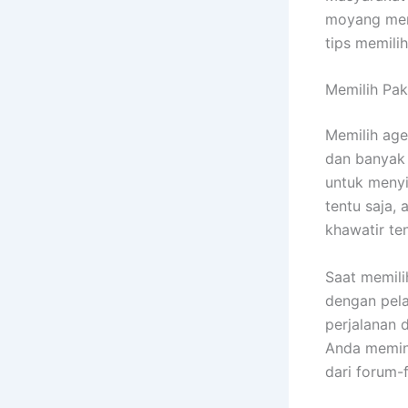
moyang mere
tips memili
Memilih Pa
Memilih age
dan banyak 
untuk meny
tentu saja,
khawatir te
Saat memil
dengan pela
perjalanan 
Anda memint
dari forum-