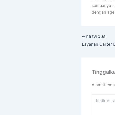
semuanya se
dengan agen
PREVIOUS
Tinggalk
Alamat emai
Ketik
di
sini..