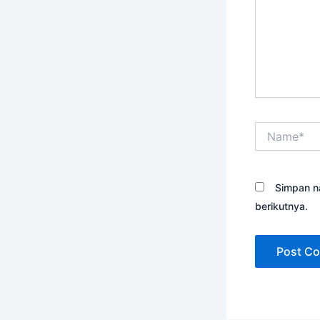
Name*
Simpan n
berikutnya.