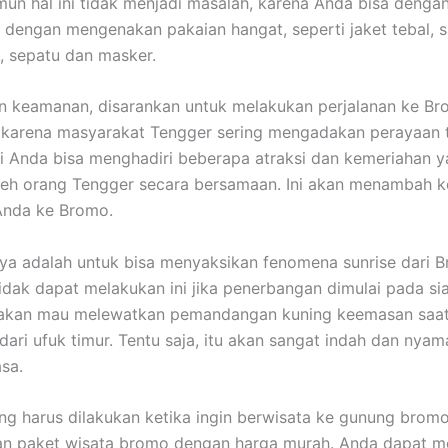
mun hal ini tidak menjadi masalah, karena Anda bisa dengan
i dengan mengenakan pakaian hangat, seperti jaket tebal, 
l, sepatu dan masker.
an keamanan, disarankan untuk melakukan perjalanan ke B
 karena masyarakat Tengger sering mengadakan perayaan t
adi Anda bisa menghadiri beberapa atraksi dan kemeriahan 
leh orang Tengger secara bersamaan. Ini akan menambah k
Anda ke Bromo.
nya adalah untuk bisa menyaksikan fenomena sunrise dari 
tidak dapat melakukan ini jika penerbangan dimulai pada sia
 akan mau melewatkan pemandangan kuning keemasan saa
dari ufuk timur. Tentu saja, itu akan sangat indah dan nyam
asa.
yang harus dilakukan ketika ingin berwisata ke gunung brom
n paket wisata bromo dengan harga murah. Anda dapat m