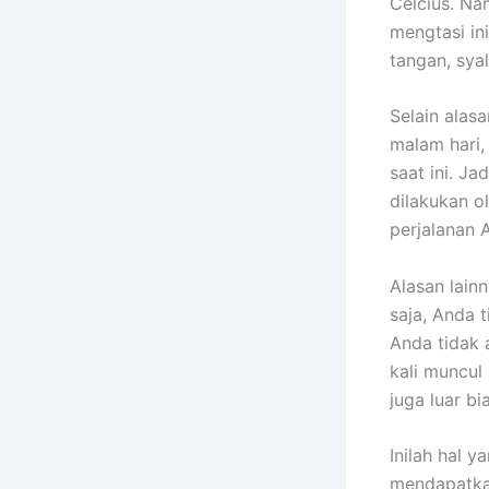
Celcius. Na
mengtasi in
tangan, sya
Selain alas
malam hari,
saat ini. J
dilakukan o
perjalanan 
Alasan lain
saja, Anda 
Anda tidak
kali muncul 
juga luar bi
Inilah hal 
mendapatka