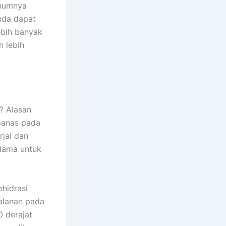
Umumnya
Anda dapat
bih banyak
n lebih
? Alasan
panas pada
rjal dan
lama untuk
ehidrasi
jalanan pada
 derajat