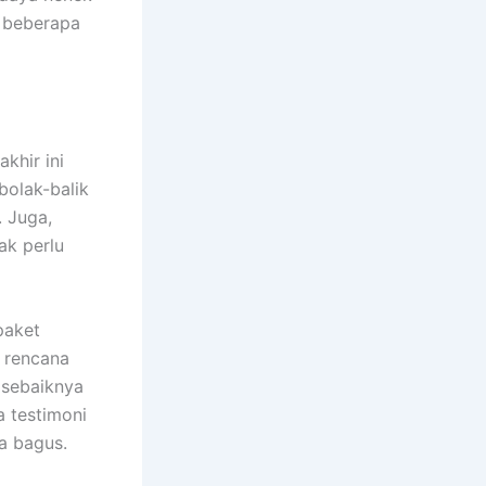
t beberapa
khir ini
bolak-balik
 Juga,
ak perlu
paket
 rencana
 sebaiknya
 testimoni
a bagus.