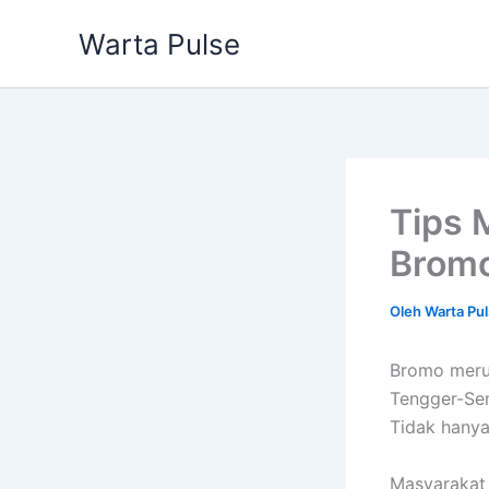
Lewati
Warta Pulse
ke
konten
Tips 
Brom
Oleh
Warta Pu
Bromo meru
Tengger-Sem
Tidak hanya
Masyarakat 