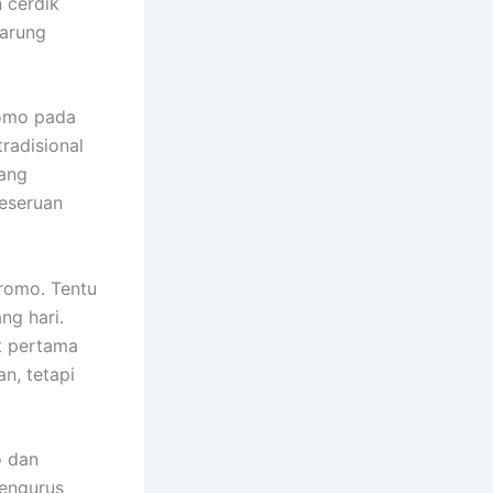
 cerdik
sarung
romo pada
radisional
yang
eseruan
Bromo. Tentu
ng hari.
t pertama
an, tetapi
o dan
engurus