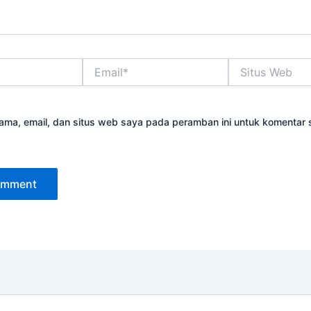
Email*
Situs
Web
ama, email, dan situs web saya pada peramban ini untuk komentar 