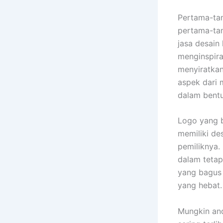
Pertama-ta
pertama-ta
jasa desain
menginspira
menyiratkan
aspek dari 
dalam bentu
Logo yang ba
memiliki de
pemiliknya.
dalam tetap
yang bagus 
yang hebat.
Mungkin and