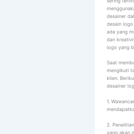
sering terl
menggunak
desainer da
desain logo 
ada yang m
dan kreativ
logo yang b
Saat membua
mengikuti 
klien. Beri
desainer lo
1. Wawancar
mendapatkan
2. Peneliti
yang akan d