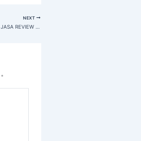
NEXT
PERKEMBANGAN JASA REVIEW PRODUK
i
*