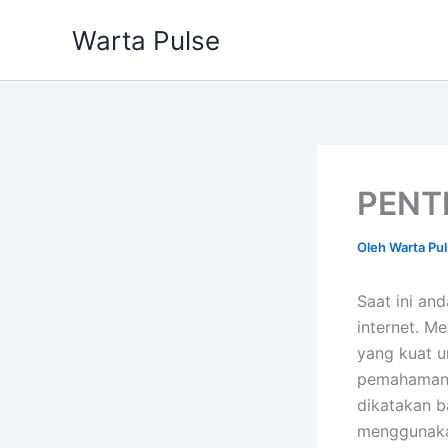
Lewati
Warta Pulse
ke
konten
PENT
Oleh
Warta Pu
Saat ini an
internet. 
yang kuat 
pemahaman 
dikatakan b
menggunakan