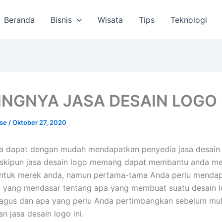
Beranda
Bisnis
Wisata
Tips
Teknologi
INGNYA JASA DESAIN LOGO
lse
/
Oktober 27, 2020
da dapat dengan mudah mendapatkan penyedia jasa desain 
Meskipun jasa desain logo memang dapat membantu anda m
untuk merek anda, namun pertama-tama Anda perlu menda
yang mendasar tentang apa yang membuat suatu desain l
agus dan apa yang perlu Anda pertimbangkan sebelum mul
 jasa desain logo ini.