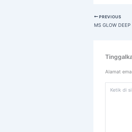
PREVIOUS
Tinggalk
Alamat emai
Ketik
di
sini..