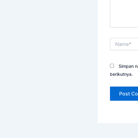
Name*
Simpan n
berikutnya.