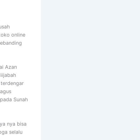
k
usah
toko online
ebanding
ai Azan
iijabah
 terdengar
bagus
 pada Sunah
ya nya bisa
oga selalu