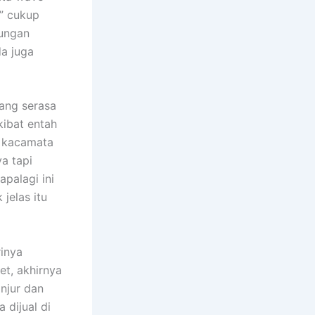
” cukup
tungan
da juga
yang serasa
kibat entah
i kacamata
a tapi
palagi ini
 jelas itu
rinya
et, akhirnya
njur dan
 dijual di