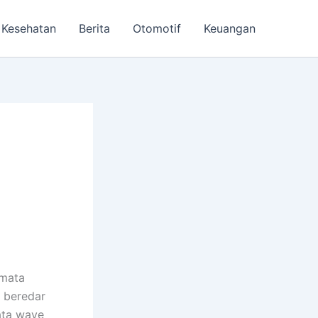
Kesehatan
Berita
Otomotif
Keuangan
 mata
 beredar
ata wave