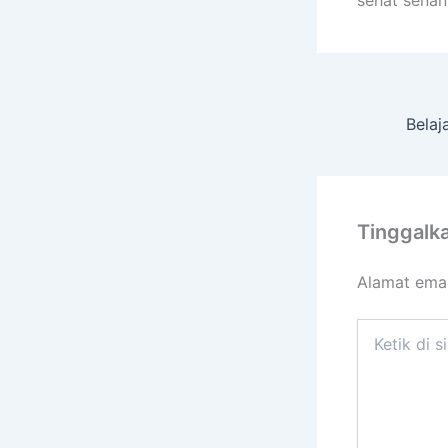
Tinggalk
Alamat emai
Ketik
di
sini..