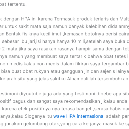
at tertentu.
ik dengan HPA ini karena Termasuk produk terlaris dan Mul
ar untuk sakit mata saja namun banyak kelebihan didalam
n Bentuk fisiknya kecil imut ,kemasan botolnya berisi caira
 sebesar ibu jari,isi hanya hanya 10 mili,setelah saya buka
e 2 mata jika saya rasakan rasanya hampir sama dengan te
a namun yang membuat saya tertarik bahwa obat tetes in
 non medis,kalau non medis dalam fikiran saya tergambar b
 bisa buat obat rukyah atau gangguan jin dan sejenis lain
ke arah situ yang jelas sakitku Alhamdulillah tersembuhkan 
 testimoni diyoutube juga ada yang testimoni dibeberapa sit
sitif bagus dan sangat saya rekomendasikan jikalau anda m
a karena efek positifnya nya terasa banget ,serasa habis da
nanya,kalau Sloganya itu
wave HPA internasional
adalah pe
ggunakan gelombang otak,yang cara kerjanya masuk ke s