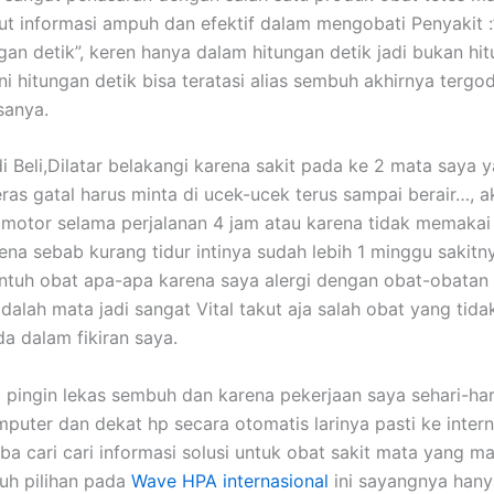
t informasi ampuh dan efektif dalam mengobati Penyakit :
gan detik”, keren hanya dalam hitungan detik jadi bukan hi
ini hitungan detik bisa teratasi alias sembuh akhirnya tergo
sanya.
di Beli,Dilatar belakangi karena sakit pada ke 2 mata saya 
eras gatal harus minta di ucek-ucek terus sampai berair…, a
 motor selama perjalanan 4 jam atau karena tidak memaka
ena sebab kurang tidur intinya sudah lebih 1 minggu sakitny
ntuh obat apa-apa karena saya alergi dengan obat-obatan a
dalah mata jadi sangat Vital takut aja salah obat yang tidak
da dalam fikiran saya.
 pingin lekas sembuh dan karena pekerjaan saya sehari-ha
puter dan dekat hp secara otomatis larinya pasti ke intern
a cari cari informasi solusi untuk obat sakit mata yang ma
tuh pilihan pada
Wave HPA internasional
ini sayangnya hanya