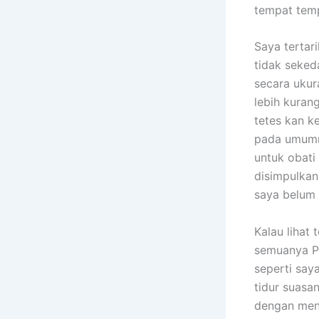
tempat temp
Saya tertar
tidak seked
secara ukura
lebih kurang
tetes kan k
pada umumny
untuk obati
disimpulkan
saya belum 
Kalau lihat
semuanya Po
seperti say
tidur suasa
dengan men