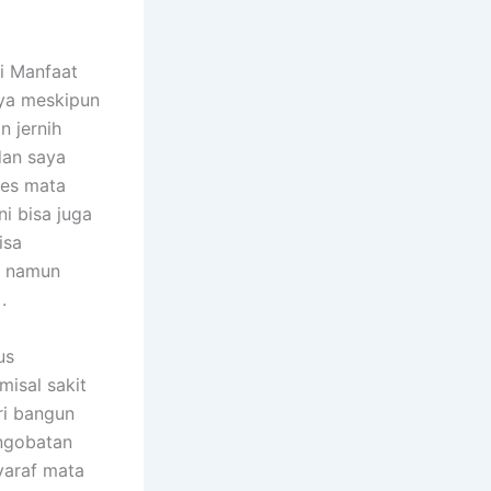
ti Manfaat
nya meskipun
n jernih
 dan saya
tes mata
i bisa juga
isa
ya namun
.
us
isal sakit
ri bangun
ngobatan
yaraf mata