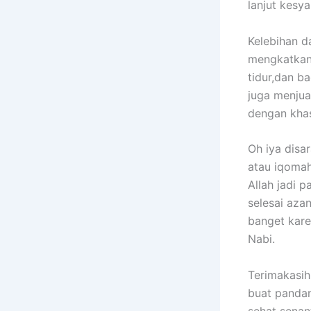
lanjut kesya
Kelebihan d
mengkatkan 
tidur,dan ba
juga menjua
dengan kha
Oh iya disa
atau iqomah
Allah jadi 
selesai aza
banget kar
Nabi.
Terimakasi
buat pandan
sehat senan