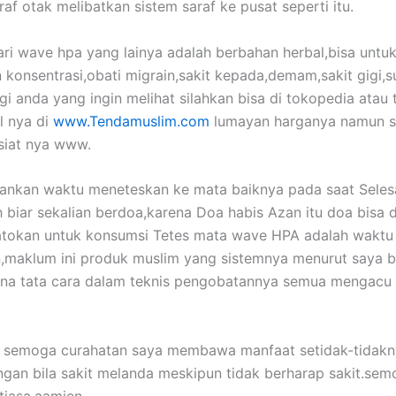
raf otak melibatkan sistem saraf ke pusat seperti itu.
ari wave hpa yang lainya adalah berbahan herbal,bisa untu
konsentrasi,obati migrain,sakit kepada,demam,sakit gigi,s
gi anda yang ingin melihat silahkan bisa di tokopedia atau 
l nya di
www.Tendamuslim.com
lumayan harganya namun s
siat nya www.
rankan waktu meneteskan ke mata baiknya pada saat Seles
 biar sekalian berdoa,karena Doa habis Azan itu doa bisa d
patokan untuk konsumsi Tetes mata wave HPA adalah waktu
n,maklum ini produk muslim yang sistemnya menurut saya 
ena tata cara dalam teknis pengobatannya semua mengacu
h semoga curahatan saya membawa manfaat setidak-tidakn
gan bila sakit melanda meskipun tidak berharap sakit.sem
tiasa.aamien.