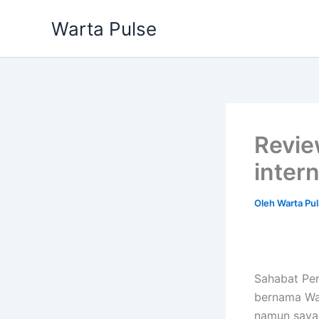
Lewati
Warta Pulse
ke
konten
Revie
inter
Oleh
Warta Pu
Sahabat Pen
bernama Wav
namun saya 