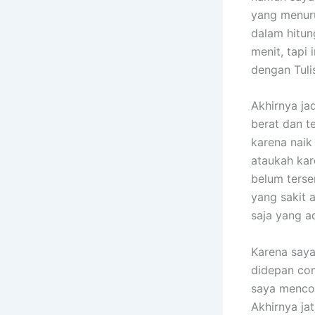
yang menuru
dalam hitun
menit, tapi 
dengan Tuli
Akhirnya ja
berat dan t
karena naik
ataukah kar
belum terse
yang sakit a
saja yang a
Karena saya
didepan com
saya mencob
Akhirnya ja