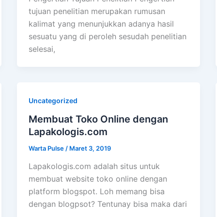
tujuan penelitian merupakan rumusan
kalimat yang menunjukkan adanya hasil
sesuatu yang di peroleh sesudah penelitian
selesai,
Uncategorized
Membuat Toko Online dengan
Lapakologis.com
Warta Pulse
/
Maret 3, 2019
Lapakologis.com adalah situs untuk
membuat website toko online dengan
platform blogspot. Loh memang bisa
dengan blogpsot? Tentunay bisa maka dari