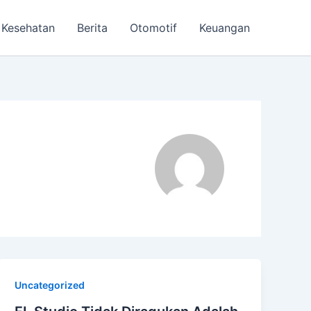
Kesehatan
Berita
Otomotif
Keuangan
Uncategorized